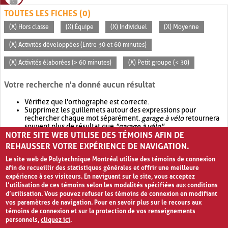
TOUTES LES FICHES (0)
(X) Hors classe
(X) Équipe
(X) Individuel
(X) Moyenne
(X) Activités développées (Entre 30 et 60 minutes)
(X) Activités élaborées (> 60 minutes)
(X) Petit groupe (< 30)
Votre recherche n'a donné aucun résultat
Vérifiez que l'orthographe est correcte.
Supprimez les guillemets autour des expressions pour
rechercher chaque mot séparément.
garage à vélo
retournera
souvent plus de résultat que
"garage à vélo"
.
NOTRE SITE WEB UTILISE DES TÉMOINS AFIN DE
Envisagez d'élargir votre recherche avec
OR
.
garage OR vélo
retournera souvent plus de résultat que
garage à vélo
.
REHAUSSER VOTRE EXPÉRIENCE DE NAVIGATION.
Le site web de Polytechnique Montréal utilise des témoins de connexion
afin de recueillir des statistiques générales et offrir une meilleure
expérience à ses visiteurs. En naviguant sur le site, vous acceptez
l’utilisation de ces témoins selon les modalités spécifiées aux conditions
d’utilisation. Vous pouvez refuser les témoins de connexion en modifiant
vos paramètres de navigation. Pour en savoir plus sur le recours aux
témoins de connexion et sur la protection de vos renseignements
personnels,
cliquez ici
.
Avis de confidentialité et conditions d’utilisation