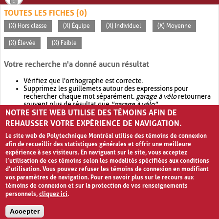
TOUTES LES FICHES (0)
(X) Hors classe
(X) Équipe
(X) Individuel
(X) Moyenne
(X) Élevée
(X) Faible
Votre recherche n'a donné aucun résultat
Vérifiez que l'orthographe est correcte.
Supprimez les guillemets autour des expressions pour
rechercher chaque mot séparément.
garage à vélo
retournera
souvent plus de résultat que
"garage à vélo"
.
NOTRE SITE WEB UTILISE DES TÉMOINS AFIN DE
Envisagez d'élargir votre recherche avec
OR
.
garage OR vélo
retournera souvent plus de résultat que
garage à vélo
.
REHAUSSER VOTRE EXPÉRIENCE DE NAVIGATION.
Le site web de Polytechnique Montréal utilise des témoins de connexion
afin de recueillir des statistiques générales et offrir une meilleure
expérience à ses visiteurs. En naviguant sur le site, vous acceptez
l’utilisation de ces témoins selon les modalités spécifiées aux conditions
d’utilisation. Vous pouvez refuser les témoins de connexion en modifiant
vos paramètres de navigation. Pour en savoir plus sur le recours aux
témoins de connexion et sur la protection de vos renseignements
personnels,
cliquez ici
.
Avis de confidentialité et conditions d’utilisation
Accepter