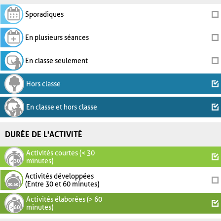
Sporadiques
En plusieurs séances
En classe seulement
Hors classe
En classe et hors classe
DURÉE DE L'ACTIVITÉ
Activités courtes (< 30
minutes)
Activités développées
(Entre 30 et 60 minutes)
Activités élaborées (> 60
minutes)