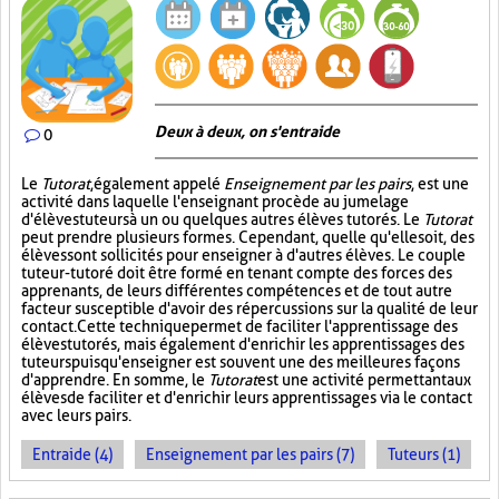
Deux à deux, on s'entraide
0
Le
Tutorat
, également appelé
Enseignement par les pairs
, est une
activité dans laquelle l'enseignant procède au jumelage
d'élèves tuteurs à un ou quelques autres élèves tutorés. Le
Tutorat
peut prendre plusieurs formes. Cependant, quelle qu'elle soit, des
élèves sont sollicités pour enseigner à d'autres élèves. Le couple
tuteur-tutoré doit être formé en tenant compte des forces des
apprenants, de leurs différentes compétences et de tout autre
facteur susceptible d'avoir des répercussions sur la qualité de leur
contact. Cette technique permet de faciliter l'apprentissage des
élèves tutorés, mais également d'enrichir les apprentissages des
tuteurs puisqu'enseigner est souvent une des meilleures façons
d'apprendre. En somme, le
Tutorat
est une activité permettant aux
élèves de faciliter et d'enrichir leurs apprentissages via le contact
avec leurs pairs.
Entraide (4)
Enseignement par les pairs (7)
Tuteurs (1)