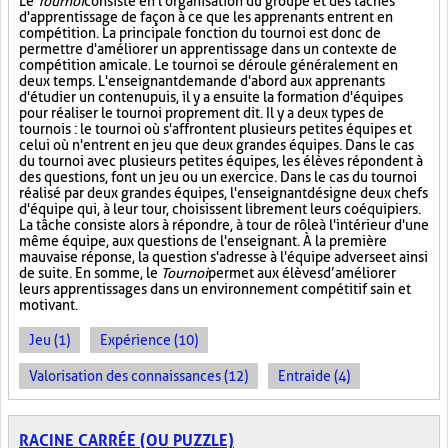
Le
Tournoi
consiste en l'organisation du groupe et des tâches
d'apprentissage de façon à ce que les apprenants entrent en
compétition. La principale fonction du tournoi est donc de
permettre d'améliorer un apprentissage dans un contexte de
compétition amicale. Le tournoi se déroule généralement en
deux temps. L'enseignant demande d'abord aux apprenants
d'étudier un contenu puis, il y a ensuite la formation d'équipes
pour réaliser le tournoi proprement dit. Il y a deux types de
tournois : le tournoi où s'affrontent plusieurs petites équipes et
celui où n'entrent en jeu que deux grandes équipes. Dans le cas
du tournoi avec plusieurs petites équipes, les élèves répondent à
des questions, font un jeu ou un exercice. Dans le cas du tournoi
réalisé par deux grandes équipes, l'enseignant désigne deux chefs
d'équipe qui, à leur tour, choisissent librement leurs coéquipiers.
La tâche consiste alors à répondre, à tour de rôle à l'intérieur d'une
même équipe, aux questions de l'enseignant. À la première
mauvaise réponse, la question s'adresse à l'équipe adverse et ainsi
de suite. En somme, le
Tournoi
permet aux élèves d’améliorer
leurs apprentissages dans un environnement compétitif sain et
motivant.
Jeu (1)
Expérience (10)
Valorisation des connaissances (12)
Entraide (4)
RACINE CARRÉE (OU PUZZLE)