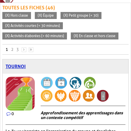
TOUTES LES FICHES (46)
(X) Hors classe
(X) Équipe
(X) Petit groupe (< 30)
(X) Activités courtes (< 30 minutes)
(X) Activités élaborées (> 60 minutes)
(X) En classe et hors classe
PAGES
1
2
3
›
»
TOURNOI
Approfondissement des apprentissages dans
0
un contexte compétitif