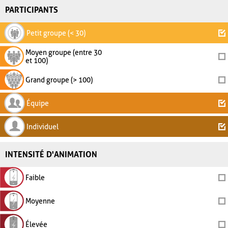
PARTICIPANTS
Petit groupe (< 30)
Moyen groupe (entre 30
et 100)
Grand groupe (> 100)
Équipe
Individuel
INTENSITÉ D'ANIMATION
Faible
Moyenne
Élevée