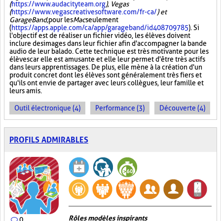
(
https://www.audacityteam.org
), Vegas
(
https://www.vegascreativesoftware.com/fr-ca/
) et
GarageBand,
pour les
Mac
seulement
(
https://apps.apple.com/ca/app/garageband/id408709785
). Si
l'objectif est de réaliser un fichier vidéo, les élèves doivent
inclure des images dans leur fichier afin d'accompagner la bande
audio de leur balado. Cette technique est très motivante pour les
élèves car elle est amusante et elle leur permet d'être très actifs
dans leurs apprentissages. De plus, elle mène à la création d'un
produit concret dont les élèves sont généralement très fiers et
qu'ils ont envie de partager avec leurs collègues, leur famille et
leurs amis.
Outil électronique (4)
Performance (3)
Découverte (4)
PROFILS ADMIRABLES
Rôles modèles inspirants
0