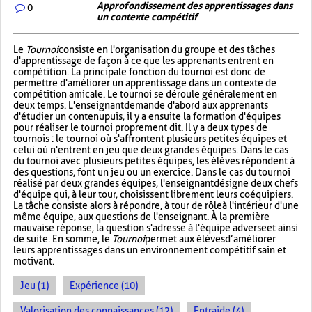
Approfondissement des apprentissages dans
0
un contexte compétitif
Le
Tournoi
consiste en l'organisation du groupe et des tâches
d'apprentissage de façon à ce que les apprenants entrent en
compétition. La principale fonction du tournoi est donc de
permettre d'améliorer un apprentissage dans un contexte de
compétition amicale. Le tournoi se déroule généralement en
deux temps. L'enseignant demande d'abord aux apprenants
d'étudier un contenu puis, il y a ensuite la formation d'équipes
pour réaliser le tournoi proprement dit. Il y a deux types de
tournois : le tournoi où s'affrontent plusieurs petites équipes et
celui où n'entrent en jeu que deux grandes équipes. Dans le cas
du tournoi avec plusieurs petites équipes, les élèves répondent à
des questions, font un jeu ou un exercice. Dans le cas du tournoi
réalisé par deux grandes équipes, l'enseignant désigne deux chefs
d'équipe qui, à leur tour, choisissent librement leurs coéquipiers.
La tâche consiste alors à répondre, à tour de rôle à l'intérieur d'une
même équipe, aux questions de l'enseignant. À la première
mauvaise réponse, la question s'adresse à l'équipe adverse et ainsi
de suite. En somme, le
Tournoi
permet aux élèves d’améliorer
leurs apprentissages dans un environnement compétitif sain et
motivant.
Jeu (1)
Expérience (10)
Valorisation des connaissances (12)
Entraide (4)