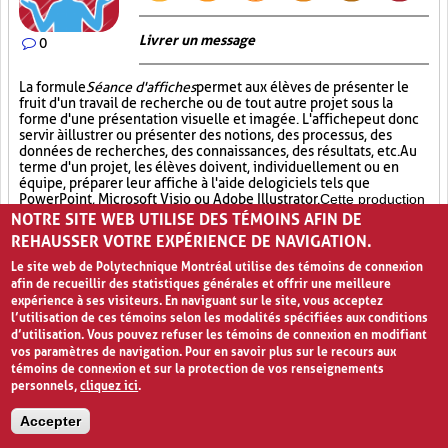
Livrer un message
0
La formule
Séance d'affiches
permet aux élèves de présenter le
fruit d'un travail de recherche ou de tout autre projet sous la
forme d'une présentation visuelle et imagée. L'affiche
peut donc
servir à illustrer ou présenter des notions, des processus, des
données de recherches, des connaissances, des résultats, etc. Au
terme d'un projet, les élèves doivent, individuellement ou en
équipe, préparer leur affiche à l'aide de logiciels tels que
PowerPoint, Microsoft Visio ou Adobe Illustrator.
Cette production
d’affiche se fait à partir d’un gabarit fourni par l’enseignant. Ce
NOTRE SITE WEB UTILISE DES TÉMOINS AFIN DE
gabarit doit indiquer avec précision aux élèves les éléments de
REHAUSSER VOTRE EXPÉRIENCE DE NAVIGATION.
contenus attendus sur l’affiche ainsi que le format que doit
Le site web de Polytechnique Montréal utilise des témoins de connexion
prendre cette dernière. Par la suite, l’affiche est imprimée et une
afin de recueillir des statistiques générales et offrir une meilleure
séance de partage est prévue. Lors de cette
Séance d’affiches
,
expérience à ses visiteurs. En naviguant sur le site, vous acceptez
il est possible d’inviter des élèves d’autres classes et d’autres
l’utilisation de ces témoins selon les modalités spécifiées aux conditions
niveaux ainsi que des enseignants et des membres du
d’utilisation. Vous pouvez refuser les témoins de connexion en modifiant
personnel. De plus, les élèves qui présentent leurs affiches
vos paramètres de navigation. Pour en savoir plus sur le recours aux
pourront également circuler dans la classe afin de voir le travail
témoins de connexion et sur la protection de vos renseignements
de leurs collègues et d’en discuter avec eux. La formule de la
personnels,
cliquez ici
.
Séance d’affiches
permet aux élèves de concrétiser des
concepts appris, de partager le fruit
d’un long travail et
Accepter
d’apprendre de leurs pairs. Une telle activité permet à