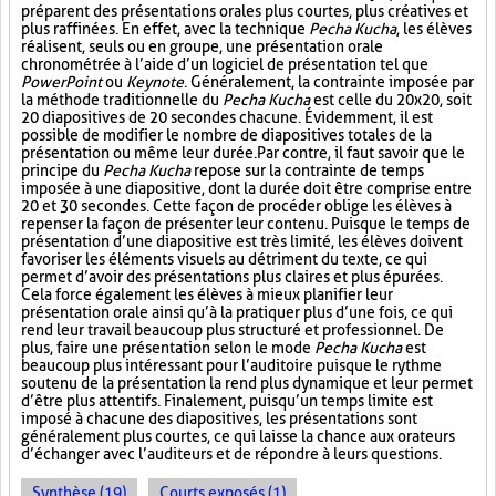
préparent des présentations orales plus courtes, plus créatives et
plus raffinées. En effet, avec la technique
Pecha Kucha
, les élèves
réalisent, seuls ou en groupe, une présentation orale
chronométrée à l’aide d’un logiciel de présentation tel que
PowerPoint
ou
Keynote
. Généralement, la contrainte imposée par
la méthode traditionnelle du
Pecha Kucha
est celle du 20x20, soit
20 diapositives de 20 secondes chacune. Évidemment, il est
possible de modifier le nombre de diapositives totales de la
présentation ou même leur durée. Par contre, il faut savoir que le
principe du
Pecha Kucha
repose sur la contrainte de temps
imposée à une diapositive, dont la durée doit être comprise entre
20 et 30 secondes. Cette façon de procéder oblige les élèves à
repenser la façon de présenter leur contenu. Puisque le temps de
présentation d’une diapositive est très limité, les élèves doivent
favoriser les éléments visuels au détriment du texte, ce qui
permet d’avoir des présentations plus claires et plus épurées.
Cela force également les élèves à mieux planifier leur
présentation orale ainsi qu’à la pratiquer plus d’une fois, ce qui
rend leur travail beaucoup plus structuré et professionnel. De
plus, faire une présentation selon le mode
Pecha Kucha
est
beaucoup plus intéressant pour l’auditoire puisque le rythme
soutenu de la présentation la rend plus dynamique et leur permet
d’être plus attentifs. Finalement, puisqu’un temps limite est
imposé à chacune des diapositives, les présentations sont
généralement plus courtes, ce qui laisse la chance aux orateurs
d’échanger avec l’auditeurs et de répondre à leurs questions.
Synthèse (19)
Courts exposés (1)