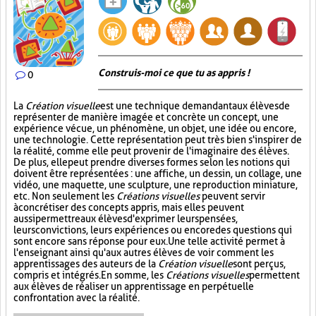
Construis-moi ce que tu as appris !
0
La
Création visuelle
est une technique demandant aux élèves de
représenter de manière imagée et concrète un concept, une
expérience vécue, un phénomène, un objet, une idée ou encore,
une technologie. Cette représentation peut très bien s'inspirer de
la réalité, comme elle peut provenir de l'imaginaire des élèves.
De plus, elle peut prendre diverses formes selon les notions qui
doivent être représentées : une affiche, un dessin, un collage, une
vidéo, une maquette, une sculpture, une reproduction miniature,
etc. Non seulement les
Créations visuelles
peuvent servir
à concrétiser des concepts appris, mais elles peuvent
aussi permettre aux élèves d'exprimer leurs pensées,
leurs convictions, leurs expériences ou encore des questions qui
sont encore sans réponse pour eux. Une telle activité permet à
l'enseignant ainsi qu'aux autres élèves de voir comment les
apprentissages des auteurs de la
Création visuelle
sont perçus,
compris et intégrés. En somme, les
Créations visuelles
permettent
aux élèves de réaliser un apprentissage en perpétuelle
confrontation avec la réalité.