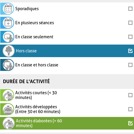
Sporadiques
En plusieurs séances
En classe seulement
Hors classe
En classe et hors classe
DURÉE DE L'ACTIVITÉ
Activités courtes (< 30
minutes)
Activités développées
(Entre 30 et 60 minutes)
Activités élaborées (> 60
minutes)