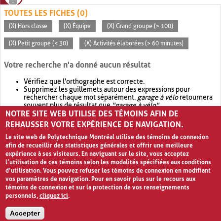
TOUTES LES FICHES (0)
(X) Hors classe
(X) Équipe
(X) Grand groupe (> 100)
(X) Petit groupe (< 30)
(X) Activités élaborées (> 60 minutes)
Votre recherche n'a donné aucun résultat
Vérifiez que l'orthographe est correcte.
Supprimez les guillemets autour des expressions pour
rechercher chaque mot séparément.
garage à vélo
retournera
souvent plus de résultat que
"garage à vélo"
.
NOTRE SITE WEB UTILISE DES TÉMOINS AFIN DE
Envisagez d'élargir votre recherche avec
OR
.
garage OR vélo
retournera souvent plus de résultat que
garage à vélo
.
REHAUSSER VOTRE EXPÉRIENCE DE NAVIGATION.
Le site web de Polytechnique Montréal utilise des témoins de connexion
afin de recueillir des statistiques générales et offrir une meilleure
expérience à ses visiteurs. En naviguant sur le site, vous acceptez
l’utilisation de ces témoins selon les modalités spécifiées aux conditions
d’utilisation. Vous pouvez refuser les témoins de connexion en modifiant
vos paramètres de navigation. Pour en savoir plus sur le recours aux
témoins de connexion et sur la protection de vos renseignements
personnels,
cliquez ici
.
Avis de confidentialité et conditions d’utilisation
Accepter