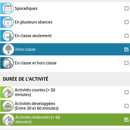
Sporadiques
En plusieurs séances
En classe seulement
Hors classe
En classe et hors classe
DURÉE DE L'ACTIVITÉ
Activités courtes (< 30
minutes)
Activités développées
(Entre 30 et 60 minutes)
Activités élaborées (> 60
minutes)