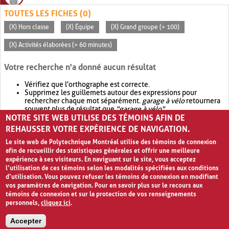
TOUTES LES FICHES (0)
(X) Hors classe
(X) Équipe
(X) Grand groupe (> 100)
(X) Activités élaborées (> 60 minutes)
Votre recherche n'a donné aucun résultat
Vérifiez que l'orthographe est correcte.
Supprimez les guillemets autour des expressions pour
rechercher chaque mot séparément.
garage à vélo
retournera
souvent plus de résultat que
"garage à vélo"
.
NOTRE SITE WEB UTILISE DES TÉMOINS AFIN DE
Envisagez d'élargir votre recherche avec
OR
.
garage OR vélo
retournera souvent plus de résultat que
garage à vélo
.
REHAUSSER VOTRE EXPÉRIENCE DE NAVIGATION.
Le site web de Polytechnique Montréal utilise des témoins de connexion
afin de recueillir des statistiques générales et offrir une meilleure
expérience à ses visiteurs. En naviguant sur le site, vous acceptez
l’utilisation de ces témoins selon les modalités spécifiées aux conditions
d’utilisation. Vous pouvez refuser les témoins de connexion en modifiant
vos paramètres de navigation. Pour en savoir plus sur le recours aux
témoins de connexion et sur la protection de vos renseignements
personnels,
cliquez ici
.
Avis de confidentialité et conditions d’utilisation
Accepter