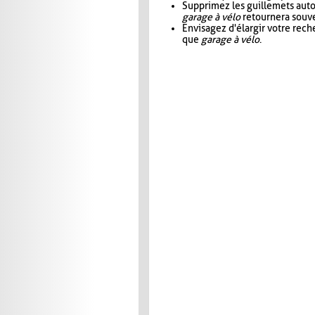
Supprimez les guillemets aut
garage à vélo
retournera souve
Envisagez d'élargir votre rec
que
garage à vélo
.