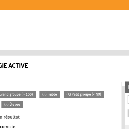
IE ACTIVE
 Grand groupe (> 100)
(X) Faible
(X) Petit groupe (< 30)
(X) Élevée
n résultat
 correcte.