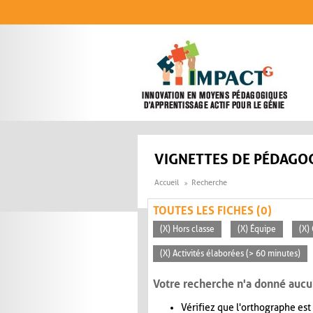
Aller au contenu principal
VIGNETTES DE PÉDAGOG
Accueil
Recherche
TOUTES LES FICHES (0)
(X) Hors classe
(X) Équipe
(X)
(X) Activités élaborées (> 60 minutes)
Votre recherche n'a donné aucu
Vérifiez que l'orthographe est