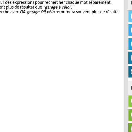
our des expressions pour rechercher chaque mot séparément.
nt plus de résultat que
"garage à vélo"
.
herche avec
OR
.
garage OR vélo
retournera souvent plus de résultat