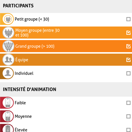
PARTICIPANTS
Petit groupe (< 30)
Moyen groupe (entre 30
et 100)
Grand groupe (> 100)
Équipe
Individuel
INTENSITÉ D'ANIMATION
Faible
Moyenne
Élevée