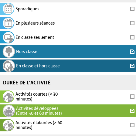
Sporadiques
En plusieurs séances
En classe seulement
Hors classe
En classe et hors classe
DURÉE DE L'ACTIVITÉ
Activités courtes (< 30
minutes)
Activités développées
(Entre 30 et 60 minutes)
Activités élaborées (> 60
minutes)