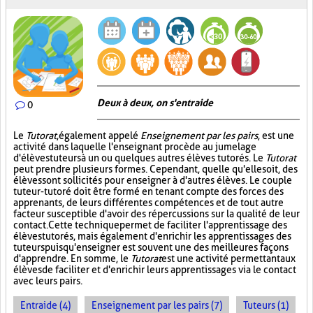
Deux à deux, on s'entraide
0
Le
Tutorat
, également appelé
Enseignement par les pairs
, est une
activité dans laquelle l'enseignant procède au jumelage
d'élèves tuteurs à un ou quelques autres élèves tutorés. Le
Tutorat
peut prendre plusieurs formes. Cependant, quelle qu'elle soit, des
élèves sont sollicités pour enseigner à d'autres élèves. Le couple
tuteur-tutoré doit être formé en tenant compte des forces des
apprenants, de leurs différentes compétences et de tout autre
facteur susceptible d'avoir des répercussions sur la qualité de leur
contact. Cette technique permet de faciliter l'apprentissage des
élèves tutorés, mais également d'enrichir les apprentissages des
tuteurs puisqu'enseigner est souvent une des meilleures façons
d'apprendre. En somme, le
Tutorat
est une activité permettant aux
élèves de faciliter et d'enrichir leurs apprentissages via le contact
avec leurs pairs.
Entraide (4)
Enseignement par les pairs (7)
Tuteurs (1)