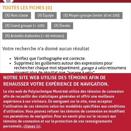
TOUTES LES FICHES (0)
(X) Hors classe
(X) Équipe
(X) Moyen groupe (entre 30 et 100)
(X) Grand groupe (> 100)
(X) Élevée
(X) Activités élaborées (> 60 minutes)
Votre recherche n'a donné aucun résultat
Vérifiez que l'orthographe est correcte.
Supprimez les guillemets autour des expressions pour
rechercher chaque mot séparément.
garage à vélo
retournera
souvent plus de résultat que
"garage à vélo"
.
NOTRE SITE WEB UTILISE DES TÉMOINS AFIN DE
Envisagez d'élargir votre recherche avec
OR
.
garage OR vélo
retournera souvent plus de résultat que
garage à vélo
.
REHAUSSER VOTRE EXPÉRIENCE DE NAVIGATION.
Le site web de Polytechnique Montréal utilise des témoins de connexion
afin de recueillir des statistiques générales et offrir une meilleure
expérience à ses visiteurs. En naviguant sur le site, vous acceptez
l’utilisation de ces témoins selon les modalités spécifiées aux conditions
d’utilisation. Vous pouvez refuser les témoins de connexion en modifiant
vos paramètres de navigation. Pour en savoir plus sur le recours aux
témoins de connexion et sur la protection de vos renseignements
personnels,
cliquez ici
.
Avis de confidentialité et conditions d’utilisation