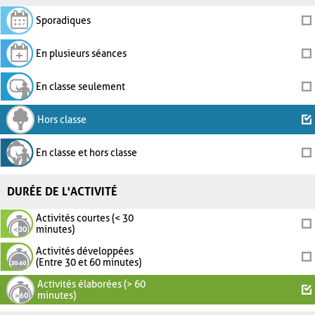
Sporadiques
En plusieurs séances
En classe seulement
Hors classe
En classe et hors classe
DURÉE DE L'ACTIVITÉ
Activités courtes (< 30
minutes)
Activités développées
(Entre 30 et 60 minutes)
Activités élaborées (> 60
minutes)