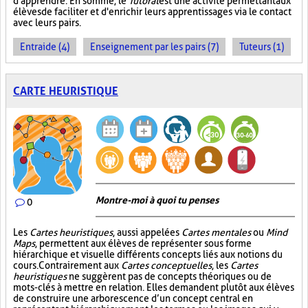
d'apprendre. En somme, le
Tutorat
est une activité permettant aux
élèves de faciliter et d'enrichir leurs apprentissages via le contact
avec leurs pairs.
Entraide (4)
Enseignement par les pairs (7)
Tuteurs (1)
CARTE HEURISTIQUE
Montre-moi à quoi tu penses
0
Les
Cartes heuristiques
, aussi appelées
Cartes mentales
ou
Mind
Maps
, permettent aux élèves de représenter sous forme
hiérarchique et visuelle différents concepts liés aux notions du
cours. Contrairement aux
Cartes conceptuelles
, les
Cartes
heuristiques
ne suggèrent pas de concepts théoriques ou de
mots-clés à mettre en relation. Elles demandent plutôt aux élèves
de construire une arborescence d’un concept central en