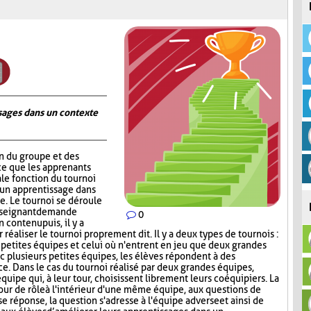
ages dans un contexte
on du groupe et des
ce que les apprenants
ale fonction du tournoi
 un apprentissage dans
. Le tournoi se déroule
nseignant demande
0
contenu puis, il y a
réaliser le tournoi proprement dit. Il y a deux types de tournois :
s petites équipes et celui où n'entrent en jeu que deux grandes
c plusieurs petites équipes, les élèves répondent à des
ce. Dans le cas du tournoi réalisé par deux grandes équipes,
quipe qui, à leur tour, choisissent librement leurs coéquipiers. La
tour de rôle à l'intérieur d'une même équipe, aux questions de
e réponse, la question s'adresse à l'équipe adverse et ainsi de