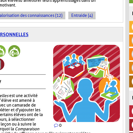
aux élèves d’améliorer leurs apprentissages dans un
motivant.
alorisation des connaissances (12)
Entraide (4)
ERSONNELLES
!
elles
est une activité
l’élève est amené à
avec un camarade de
léter et d'y ajouter les
ertains élèves ont de la
ours, à sélectionner
 leçon ou à suivre le
0
urquoi la
Comparaison