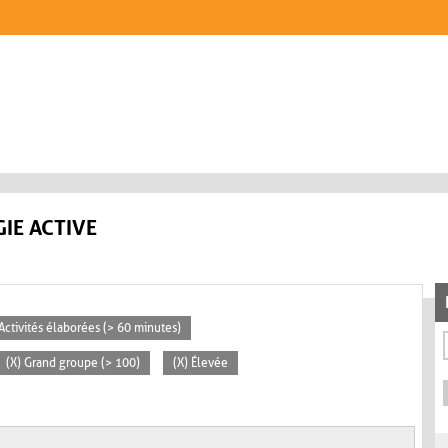
IE ACTIVE
 Activités élaborées (> 60 minutes)
(X) Grand groupe (> 100)
(X) Élevée