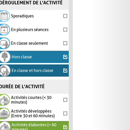
DÉROULEMENT DE L'ACTIVITÉ
Sporadiques
En plusieurs séances
En classe seulement
Hors classe
En classe et hors classe
DURÉE DE L'ACTIVITÉ
Activités courtes (< 30
minutes)
Activités développées
(Entre 30 et 60 minutes)
Activités élaborées (> 60
minutes)