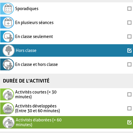
Sporadiques
En plusieurs séances
En classe seulement
Hors classe
En classe et hors classe
DURÉE DE L'ACTIVITÉ
Activités courtes (< 30
minutes)
Activités développées
(Entre 30 et 60 minutes)
Activités élaborées (> 60
minutes)