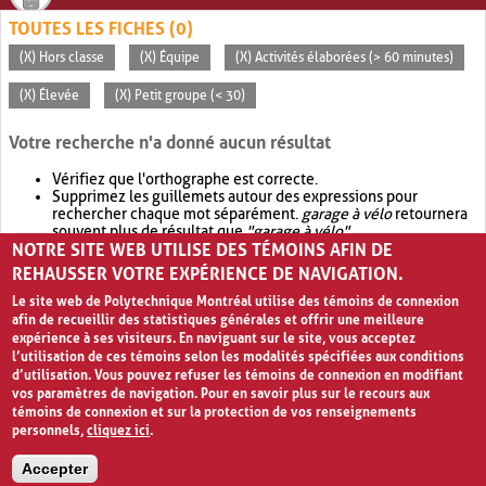
TOUTES LES FICHES (0)
(X) Hors classe
(X) Équipe
(X) Activités élaborées (> 60 minutes)
(X) Élevée
(X) Petit groupe (< 30)
Votre recherche n'a donné aucun résultat
Vérifiez que l'orthographe est correcte.
Supprimez les guillemets autour des expressions pour
rechercher chaque mot séparément.
garage à vélo
retournera
souvent plus de résultat que
"garage à vélo"
.
NOTRE SITE WEB UTILISE DES TÉMOINS AFIN DE
Envisagez d'élargir votre recherche avec
OR
.
garage OR vélo
retournera souvent plus de résultat que
garage à vélo
.
REHAUSSER VOTRE EXPÉRIENCE DE NAVIGATION.
Le site web de Polytechnique Montréal utilise des témoins de connexion
afin de recueillir des statistiques générales et offrir une meilleure
expérience à ses visiteurs. En naviguant sur le site, vous acceptez
l’utilisation de ces témoins selon les modalités spécifiées aux conditions
d’utilisation. Vous pouvez refuser les témoins de connexion en modifiant
vos paramètres de navigation. Pour en savoir plus sur le recours aux
témoins de connexion et sur la protection de vos renseignements
personnels,
cliquez ici
.
Avis de confidentialité et conditions d’utilisation
Accepter