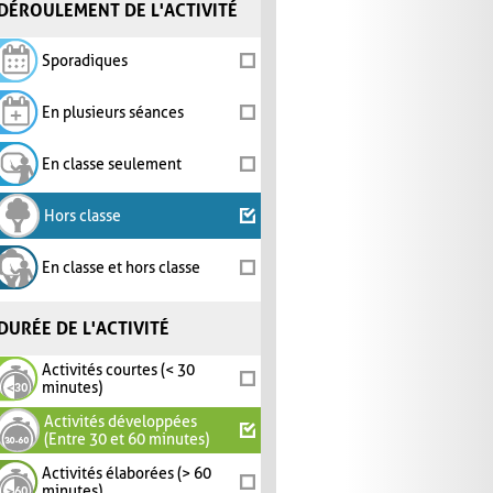
DÉROULEMENT DE L'ACTIVITÉ
Sporadiques
En plusieurs séances
En classe seulement
Hors classe
En classe et hors classe
DURÉE DE L'ACTIVITÉ
Activités courtes (< 30
minutes)
Activités développées
(Entre 30 et 60 minutes)
Activités élaborées (> 60
minutes)