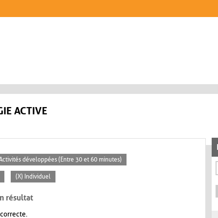
IE ACTIVE
 Activités développées (Entre 30 et 60 minutes)
(X) Individuel
n résultat
 correcte.