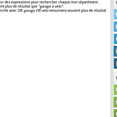
our des expressions pour rechercher chaque mot séparément.
nt plus de résultat que
"garage à vélo"
.
herche avec
OR
.
garage OR vélo
retournera souvent plus de résultat