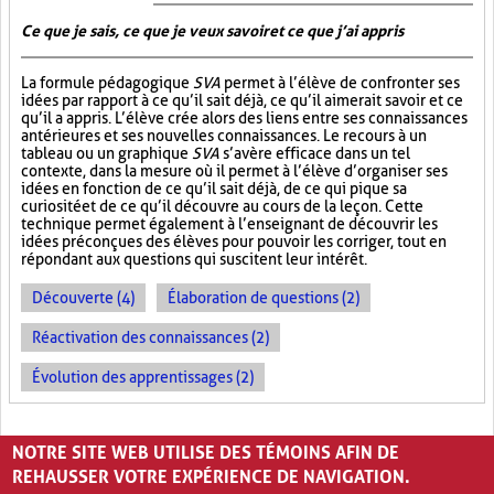
Ce que je sais, ce que je veux savoir et ce que j’ai appris
La formule pédagogique
SVA
permet à l’élève de confronter ses
idées par rapport à ce qu’il sait déjà, ce qu’il aimerait savoir et ce
qu’il a appris. L’élève crée alors des liens entre ses connaissances
antérieures et ses nouvelles connaissances. Le recours à un
tableau ou un graphique
SVA
s’avère efficace dans un tel
contexte, dans la mesure où il permet à l’élève d’organiser ses
idées en fonction de ce qu’il sait déjà, de ce qui pique sa
curiosité et de ce qu’il découvre au cours de la leçon. Cette
technique permet également à l’enseignant de découvrir les
idées préconçues des élèves pour pouvoir les corriger, tout en
répondant aux questions qui suscitent leur intérêt.
Découverte (4)
Élaboration de questions (2)
Réactivation des connaissances (2)
Évolution des apprentissages (2)
PAGES
NOTRE SITE WEB UTILISE DES TÉMOINS AFIN DE
1
2
›
»
REHAUSSER VOTRE EXPÉRIENCE DE NAVIGATION.