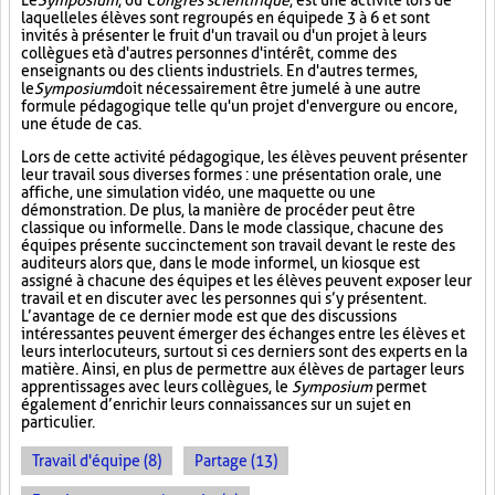
Le
Symposium
, ou
Congrès scientifique
, est une activité lors de
laquelle les élèves sont regroupés en équipe de 3 à 6 et sont
invités à présenter le fruit d'un travail ou d'un projet à leurs
collègues et à d'autres personnes d'intérêt, comme des
enseignants ou des clients industriels. En d'autres termes,
le
Symposium
doit nécessairement être jumelé à une autre
formule pédagogique telle qu'un projet d'envergure ou encore,
une étude de cas.
Lors de cette activité pédagogique, les élèves peuvent présenter
leur travail sous diverses formes : une présentation orale, une
affiche, une simulation vidéo, une maquette ou une
démonstration. De plus, la manière de procéder peut être
classique ou informelle. Dans le mode classique, chacune des
équipes présente succinctement son travail devant le reste des
auditeurs alors que, dans le mode informel, un kiosque est
assigné à chacune des équipes et les élèves peuvent exposer leur
travail et en discuter avec les personnes qui s’y présentent.
L’avantage de ce dernier mode est que des discussions
intéressantes peuvent émerger des échanges entre les élèves et
leurs interlocuteurs, surtout si ces derniers sont des experts en la
matière. Ainsi, en plus de permettre aux élèves de partager leurs
apprentissages avec leurs collègues, le
Symposium
permet
également d’enrichir leurs connaissances sur un sujet en
particulier.
Travail d'équipe (8)
Partage (13)