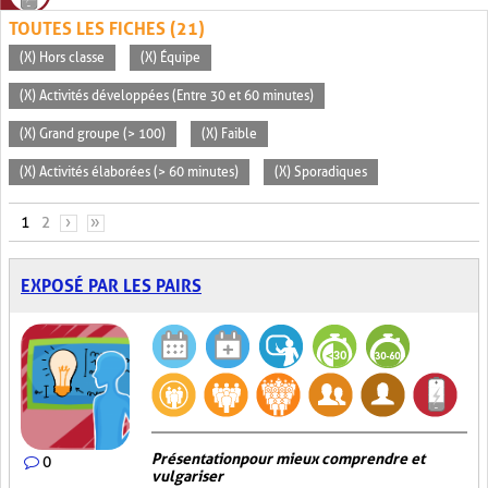
TOUTES LES FICHES (21)
(X) Hors classe
(X) Équipe
(X) Activités développées (Entre 30 et 60 minutes)
(X) Grand groupe (> 100)
(X) Faible
(X) Activités élaborées (> 60 minutes)
(X) Sporadiques
PAGES
1
2
›
»
EXPOSÉ PAR LES PAIRS
Présentation pour mieux comprendre et
0
vulgariser