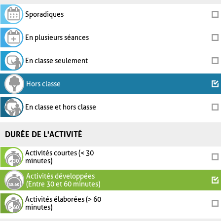
Sporadiques
En plusieurs séances
En classe seulement
Hors classe
En classe et hors classe
DURÉE DE L'ACTIVITÉ
Activités courtes (< 30
minutes)
Activités développées
(Entre 30 et 60 minutes)
Activités élaborées (> 60
minutes)