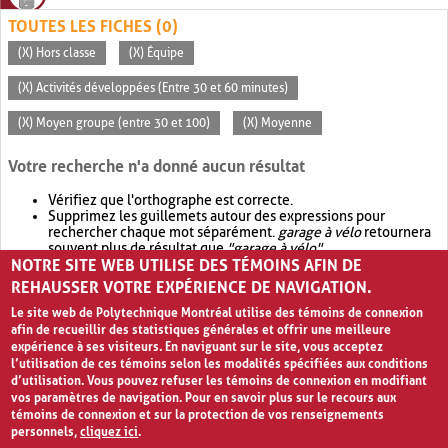
TOUTES LES FICHES (0)
(X) Hors classe
(X) Équipe
(X) Activités développées (Entre 30 et 60 minutes)
(X) Moyen groupe (entre 30 et 100)
(X) Moyenne
Votre recherche n'a donné aucun résultat
Vérifiez que l'orthographe est correcte.
Supprimez les guillemets autour des expressions pour
rechercher chaque mot séparément.
garage à vélo
retournera
souvent plus de résultat que
"garage à vélo"
.
NOTRE SITE WEB UTILISE DES TÉMOINS AFIN DE
Envisagez d'élargir votre recherche avec
OR
.
garage OR vélo
retournera souvent plus de résultat que
garage à vélo
.
REHAUSSER VOTRE EXPÉRIENCE DE NAVIGATION.
Le site web de Polytechnique Montréal utilise des témoins de connexion
afin de recueillir des statistiques générales et offrir une meilleure
expérience à ses visiteurs. En naviguant sur le site, vous acceptez
l’utilisation de ces témoins selon les modalités spécifiées aux conditions
d’utilisation. Vous pouvez refuser les témoins de connexion en modifiant
vos paramètres de navigation. Pour en savoir plus sur le recours aux
témoins de connexion et sur la protection de vos renseignements
personnels,
cliquez ici
.
Avis de confidentialité et conditions d’utilisation