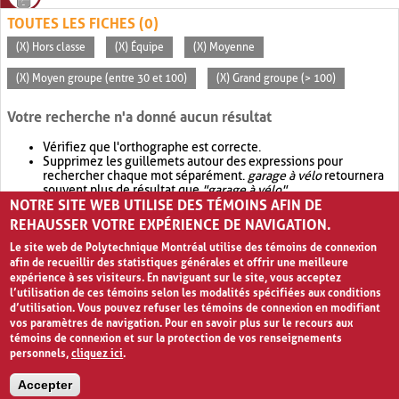
TOUTES LES FICHES (0)
(X) Hors classe
(X) Équipe
(X) Moyenne
(X) Moyen groupe (entre 30 et 100)
(X) Grand groupe (> 100)
Votre recherche n'a donné aucun résultat
Vérifiez que l'orthographe est correcte.
Supprimez les guillemets autour des expressions pour
rechercher chaque mot séparément.
garage à vélo
retournera
souvent plus de résultat que
"garage à vélo"
.
NOTRE SITE WEB UTILISE DES TÉMOINS AFIN DE
Envisagez d'élargir votre recherche avec
OR
.
garage OR vélo
retournera souvent plus de résultat que
garage à vélo
.
REHAUSSER VOTRE EXPÉRIENCE DE NAVIGATION.
Le site web de Polytechnique Montréal utilise des témoins de connexion
afin de recueillir des statistiques générales et offrir une meilleure
expérience à ses visiteurs. En naviguant sur le site, vous acceptez
l’utilisation de ces témoins selon les modalités spécifiées aux conditions
d’utilisation. Vous pouvez refuser les témoins de connexion en modifiant
vos paramètres de navigation. Pour en savoir plus sur le recours aux
témoins de connexion et sur la protection de vos renseignements
personnels,
cliquez ici
.
Avis de confidentialité et conditions d’utilisation
Accepter