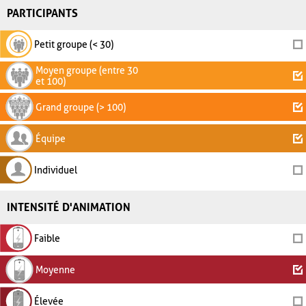
PARTICIPANTS
Petit groupe (< 30)
Moyen groupe (entre 30
et 100)
Grand groupe (> 100)
Équipe
Individuel
INTENSITÉ D'ANIMATION
Faible
Moyenne
Élevée