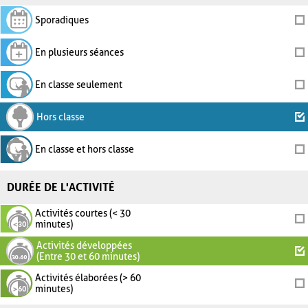
Sporadiques
En plusieurs séances
En classe seulement
Hors classe
En classe et hors classe
DURÉE DE L'ACTIVITÉ
Activités courtes (< 30
minutes)
Activités développées
(Entre 30 et 60 minutes)
Activités élaborées (> 60
minutes)