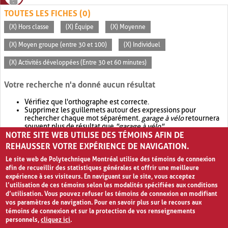
TOUTES LES FICHES (0)
(X) Hors classe
(X) Équipe
(X) Moyenne
(X) Moyen groupe (entre 30 et 100)
(X) Individuel
(X) Activités développées (Entre 30 et 60 minutes)
Votre recherche n'a donné aucun résultat
Vérifiez que l'orthographe est correcte.
Supprimez les guillemets autour des expressions pour
rechercher chaque mot séparément.
garage à vélo
retournera
souvent plus de résultat que
"garage à vélo"
.
NOTRE SITE WEB UTILISE DES TÉMOINS AFIN DE
Envisagez d'élargir votre recherche avec
OR
.
garage OR vélo
retournera souvent plus de résultat que
garage à vélo
.
REHAUSSER VOTRE EXPÉRIENCE DE NAVIGATION.
Le site web de Polytechnique Montréal utilise des témoins de connexion
afin de recueillir des statistiques générales et offrir une meilleure
expérience à ses visiteurs. En naviguant sur le site, vous acceptez
l’utilisation de ces témoins selon les modalités spécifiées aux conditions
d’utilisation. Vous pouvez refuser les témoins de connexion en modifiant
vos paramètres de navigation. Pour en savoir plus sur le recours aux
témoins de connexion et sur la protection de vos renseignements
personnels,
cliquez ici
.
Avis de confidentialité et conditions d’utilisation