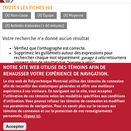
TOUTES LES FICHES (0)
(X) Hors classe
(X) Équipe
(X) Moyenne
(X) Activités élaborées (> 60 minutes)
Votre recherche n'a donné aucun résultat
Vérifiez que l'orthographe est correcte.
Supprimez les guillemets autour des expressions pour
rechercher chaque mot séparément.
garage à vélo
retournera
souvent plus de résultat que
"garage à vélo"
.
NOTRE SITE WEB UTILISE DES TÉMOINS AFIN DE
Envisagez d'élargir votre recherche avec
OR
.
garage OR vélo
retournera souvent plus de résultat que
garage à vélo
.
REHAUSSER VOTRE EXPÉRIENCE DE NAVIGATION.
Le site web de Polytechnique Montréal utilise des témoins de connexion
afin de recueillir des statistiques générales et offrir une meilleure
expérience à ses visiteurs. En naviguant sur le site, vous acceptez
l’utilisation de ces témoins selon les modalités spécifiées aux conditions
d’utilisation. Vous pouvez refuser les témoins de connexion en modifiant
vos paramètres de navigation. Pour en savoir plus sur le recours aux
témoins de connexion et sur la protection de vos renseignements
personnels,
cliquez ici
.
Avis de confidentialité et conditions d’utilisation
Accepter