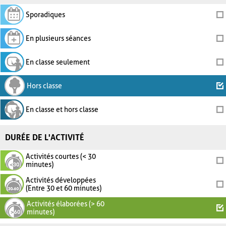
Sporadiques
En plusieurs séances
En classe seulement
Hors classe
En classe et hors classe
DURÉE DE L'ACTIVITÉ
Activités courtes (< 30
minutes)
Activités développées
(Entre 30 et 60 minutes)
Activités élaborées (> 60
minutes)