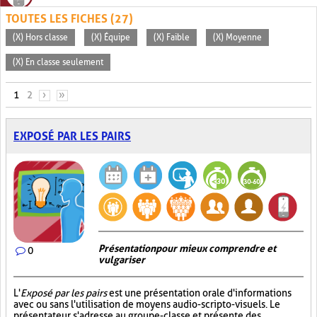
TOUTES LES FICHES (27)
(X) Hors classe
(X) Équipe
(X) Faible
(X) Moyenne
(X) En classe seulement
PAGES
1
2
›
»
EXPOSÉ PAR LES PAIRS
Présentation pour mieux comprendre et
0
vulgariser
L'
Exposé par les pairs
est une présentation orale d'informations
avec ou sans l'utilisation de moyens audio-scripto-visuels. Le
présentateur s'adresse au groupe-classe et présente des