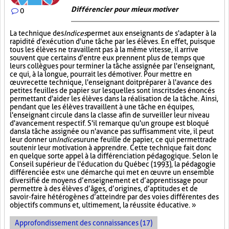
Différencier pour mieux motiver
0
La technique des
Indices
permet aux enseignants de s'adapter à la
rapidité d'exécution d'une tâche par les élèves. En effet, puisque
tous les élèves ne travaillent pas à la même vitesse, il arrive
souvent que certains d'entre eux prennent plus de temps que
leurs collègues pour terminer la tâche assignée par l'enseignant,
ce qui, à la longue, pourrait les démotiver. Pour mettre en
œuvre cette technique, l'enseignant doit préparer à l'avance des
petites feuilles de papier sur lesquelles sont inscrits des énoncés
permettant d'aider les élèves dans la réalisation de la tâche. Ainsi,
pendant que les élèves travaillent à une tâche en équipes,
l'enseignant circule dans la classe afin de surveiller leur niveau
d'avancement respectif. S'il remarque qu'un groupe est bloqué
dans la tâche assignée ou n'avance pas suffisamment vite, il peut
leur donner un
Indice
sur
une feuille de papier, ce qui permettra de
soutenir leur motivation à apprendre. Cette technique fait donc
en quelque sorte appel à la différenciation pédagogique. Selon le
Conseil supérieur de l'éducation du Québec (1993), la pédagogie
différenciée est « une démarche qui met en œuvre un ensemble
diversifié de moyens d’enseignement et d’apprentissage pour
permettre à des élèves d’âges, d’origines, d’aptitudes et de
savoir-faire hétérogènes d’atteindre par des voies différentes des
objectifs communs et, ultimement, la réussite éducative. »
Approfondissement des connaissances (17)