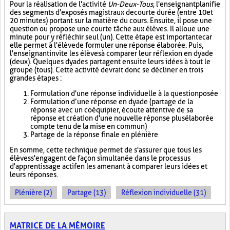
Pour la réalisation de l'activité
Un-Deux-Tous
, l'enseignant planifie
des segments d'exposés magistraux de courte durée (entre 10 et
20 minutes) portant sur la matière du cours. Ensuite, il pose une
question ou propose une courte tâche aux élèves. Il alloue une
minute pour y réfléchir seul (un). Cette étape est importante car
elle permet à l'élève de formuler une réponse élaborée. Puis,
l'enseignant invite les élèves à comparer leur réflexion en dyade
(deux). Quelques dyades partagent ensuite leurs idées à tout le
groupe (tous). Cette activité devrait donc se décliner en trois
grandes étapes :
Formulation d'une réponse individuelle à la question posée
Formulation d’une réponse en dyade (partage de la
réponse avec un coéquipier, écoute attentive de sa
réponse et création d'une nouvelle réponse plus élaborée
compte tenu de la mise en commun)
Partage de la réponse finale en plénière
En somme, cette technique permet de s'assurer que tous les
élèves s'engagent de façon simultanée dans le processus
d'apprentissage actif en les amenant à comparer leurs idées et
leurs réponses.
Plénière (2)
Partage (13)
Réflexion individuelle (31)
MATRICE DE LA MÉMOIRE