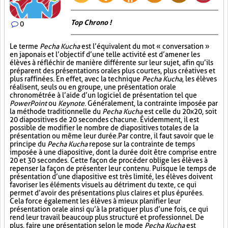
Top Chrono !
0
Le terme
Pecha Kucha
est l’équivalent du mot « conversation »
en japonais et l’objectif d’une telle activité est d’amener les
élèves à réfléchir de manière différente sur leur sujet, afin qu’ils
préparent des présentations orales plus courtes, plus créatives et
plus raffinées. En effet, avec la technique
Pecha Kucha
, les élèves
réalisent, seuls ou en groupe, une présentation orale
chronométrée à l’aide d’un logiciel de présentation tel que
PowerPoint
ou
Keynote
. Généralement, la contrainte imposée par
la méthode traditionnelle du
Pecha Kucha
est celle du 20x20, soit
20 diapositives de 20 secondes chacune. Évidemment, il est
possible de modifier le nombre de diapositives totales de la
présentation ou même leur durée. Par contre, il faut savoir que le
principe du
Pecha Kucha
repose sur la contrainte de temps
imposée à une diapositive, dont la durée doit être comprise entre
20 et 30 secondes. Cette façon de procéder oblige les élèves à
repenser la façon de présenter leur contenu. Puisque le temps de
présentation d’une diapositive est très limité, les élèves doivent
favoriser les éléments visuels au détriment du texte, ce qui
permet d’avoir des présentations plus claires et plus épurées.
Cela force également les élèves à mieux planifier leur
présentation orale ainsi qu’à la pratiquer plus d’une fois, ce qui
rend leur travail beaucoup plus structuré et professionnel. De
plus, faire une présentation selon le mode
Pecha Kucha
est