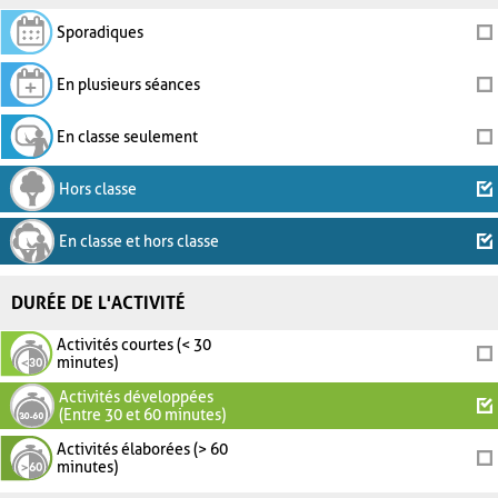
Sporadiques
En plusieurs séances
En classe seulement
Hors classe
En classe et hors classe
DURÉE DE L'ACTIVITÉ
Activités courtes (< 30
minutes)
Activités développées
(Entre 30 et 60 minutes)
Activités élaborées (> 60
minutes)