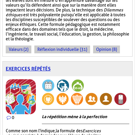
les élèves sont en mesure d’en apprendre davantage sur les
valeurs qu’ils défendent ainsi que sur la manière dont elles
impactent leurs décisions. De plus, la technique des
Dilemmes
éthiques
est très polyvalente puisqu’elle est applicable à toutes
les disciplines susceptibles de soulever des questions ou des
enjeux éthiques. Cette formule pédagogique est notamment
efficace dans des domaines tels que le droit, la médecine,
l’ingénierie, le travail social, l’éducation, la gestion, la philosophie
et la théologie.
Valeurs (2)
Réflexion individuelle (31)
Opinion (8)
EXERCICES RÉPÉTÉS
La répétition mène à la perfection
0
Comme son nom l'indique, la formule des
Exercices