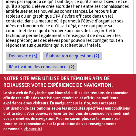
idées par rapport à ce qu’il sait déjà, ce qu’il aimerait savoir et ce
qu’il a appris. L’élève crée alors des liens entre ses connaissances
antérieures et ses nouvelles connaissances. Le recours à un
tableau ou un graphique
SVA
s’avère efficace dans un tel
contexte, dans la mesure où il permet à l’élève d’organiser ses
idées en fonction de ce qu’il sait déjà, de ce qui pique sa
curiosité et de ce qu’il découvre au cours de la leçon. Cette
technique permet également à l’enseignant de découvrir les
idées préconçues des élèves pour pouvoir les corriger, tout en
répondant aux questions qui suscitent leur intérêt.
Découverte (4)
Élaboration de questions (2)
Réactivation des connaissances (2)
Évolution des apprentissages (2)
NOTRE SITE WEB UTILISE DES TÉMOINS AFIN DE
REHAUSSER VOTRE EXPÉRIENCE DE NAVIGATION.
Le site web de Polytechnique Montréal utilise des témoins de connexion
afin de recueillir des statistiques générales et offrir une meilleure
expérience à ses visiteurs. En naviguant sur le site, vous acceptez
l’utilisation de ces témoins selon les modalités spécifiées aux conditions
d’utilisation. Vous pouvez refuser les témoins de connexion en modifiant
vos paramètres de navigation. Pour en savoir plus sur le recours aux
témoins de connexion et sur la protection de vos renseignements
personnels,
cliquez ici
.
Avis de confidentialité et conditions d’utilisation