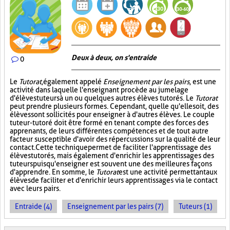
Deux à deux, on s'entraide
0
Le
Tutorat
, également appelé
Enseignement par les pairs
, est une
activité dans laquelle l'enseignant procède au jumelage
d'élèves tuteurs à un ou quelques autres élèves tutorés. Le
Tutorat
peut prendre plusieurs formes. Cependant, quelle qu'elle soit, des
élèves sont sollicités pour enseigner à d'autres élèves. Le couple
tuteur-tutoré doit être formé en tenant compte des forces des
apprenants, de leurs différentes compétences et de tout autre
facteur susceptible d'avoir des répercussions sur la qualité de leur
contact. Cette technique permet de faciliter l'apprentissage des
élèves tutorés, mais également d'enrichir les apprentissages des
tuteurs puisqu'enseigner est souvent une des meilleures façons
d'apprendre. En somme, le
Tutorat
est une activité permettant aux
élèves de faciliter et d'enrichir leurs apprentissages via le contact
avec leurs pairs.
Entraide (4)
Enseignement par les pairs (7)
Tuteurs (1)