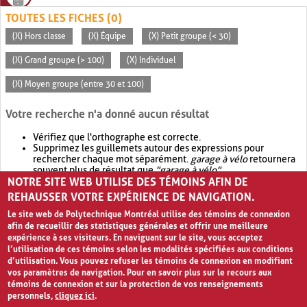
TOUTES LES FICHES (0)
(X) Hors classe
(X) Équipe
(X) Petit groupe (< 30)
(X) Grand groupe (> 100)
(X) Individuel
(X) Moyen groupe (entre 30 et 100)
Votre recherche n'a donné aucun résultat
Vérifiez que l'orthographe est correcte.
Supprimez les guillemets autour des expressions pour
rechercher chaque mot séparément.
garage à vélo
retournera
souvent plus de résultat que
"garage à vélo"
.
NOTRE SITE WEB UTILISE DES TÉMOINS AFIN DE
Envisagez d'élargir votre recherche avec
OR
.
garage OR vélo
retournera souvent plus de résultat que
garage à vélo
.
REHAUSSER VOTRE EXPÉRIENCE DE NAVIGATION.
Le site web de Polytechnique Montréal utilise des témoins de connexion
afin de recueillir des statistiques générales et offrir une meilleure
expérience à ses visiteurs. En naviguant sur le site, vous acceptez
l’utilisation de ces témoins selon les modalités spécifiées aux conditions
d’utilisation. Vous pouvez refuser les témoins de connexion en modifiant
vos paramètres de navigation. Pour en savoir plus sur le recours aux
témoins de connexion et sur la protection de vos renseignements
personnels,
cliquez ici
.
Avis de confidentialité et conditions d’utilisation