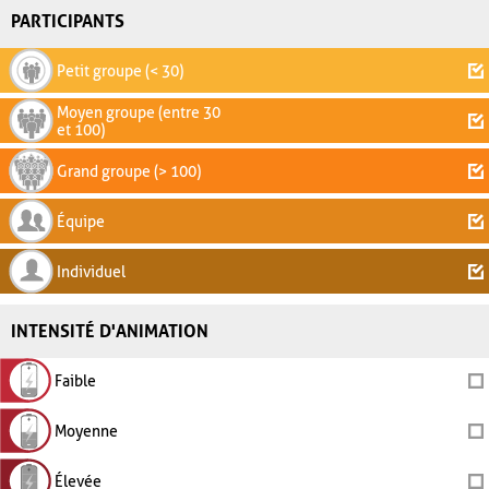
PARTICIPANTS
Petit groupe (< 30)
Moyen groupe (entre 30
et 100)
Grand groupe (> 100)
Équipe
Individuel
INTENSITÉ D'ANIMATION
Faible
Moyenne
Élevée