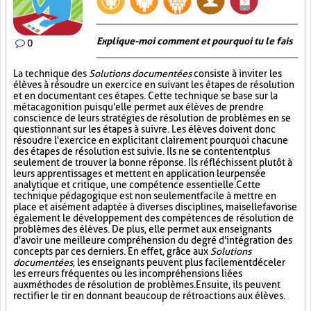
Explique-moi comment et pourquoi tu le fais
0
La technique des
Solutions documentées
consiste à inviter les
élèves à résoudre un exercice en suivant les étapes de résolution
et en documentant ces étapes. Cette technique se base sur la
métacagonition puisqu'elle permet aux élèves de prendre
conscience de leurs stratégies de résolution de problèmes en se
questionnant sur les étapes à suivre. Les élèves doivent donc
résoudre l'exercice en explicitant clairement pourquoi chacune
des étapes de résolution est suivie. Ils ne se contentent plus
seulement de trouver la bonne réponse. Ils réfléchissent plutôt à
leurs apprentissages et mettent en application leur pensée
analytique et critique, une compétence essentielle. Cette
technique pédagogique est non seulement facile à mettre en
place et aisément adaptée à diverses disciplines, mais elle favorise
également le développement des compétences de résolution de
problèmes des élèves. De plus, elle permet aux enseignants
d'avoir une meilleure compréhension du degré d'intégration des
concepts par ces derniers. En effet, grâce aux
Solutions
documentées
, les enseignants peuvent plus facilement déceler
les erreurs fréquentes ou les incompréhensions liées
aux méthodes de résolution de problèmes. Ensuite, ils peuvent
rectifier le tir en donnant beaucoup de rétroactions aux élèves.