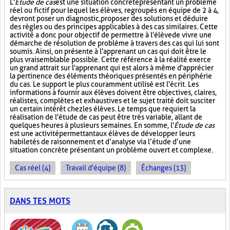
L'
Étude de cas
est une situation concrète présentant un problème
réel ou fictif pour lequel les élèves, regroupés en équipe de 2 à 4,
devront poser un diagnostic, proposer des solutions et déduire
des règles ou des principes applicables à des cas similaires. Cette
activité a donc pour objectif de permettre à l'élève de vivre une
démarche de résolution de problème à travers des cas qui lui sont
soumis. Ainsi, on présente à l'apprenant un cas qui doit être le
plus vraisemblable possible. Cette référence à la réalité exerce
un grand attrait sur l'apprenant qui est alors à même d'apprécier
la pertinence des éléments théoriques présentés en périphérie
du cas. Le support le plus couramment utilisé est l'écrit. Les
informations à fournir aux élèves doivent être objectives, claires,
réalistes, complètes et exhaustives et le sujet traité doit susciter
un certain intérêt chez les élèves. Le temps que requiert la
réalisation de l'étude de cas peut être très variable, allant de
quelques heures à plusieurs semaines. En somme, l'
Étude de cas
est une activité permettant aux élèves de développer leurs
habiletés de raisonnement et d’analyse via l’étude d’une
situation concrète présentant un problème ouvert et complexe.
Cas réel (4)
Travail d'équipe (8)
Échanges (13)
DANS TES MOTS