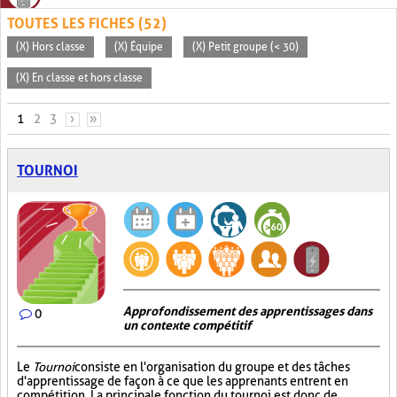
TOUTES LES FICHES (52)
(X) Hors classe
(X) Équipe
(X) Petit groupe (< 30)
(X) En classe et hors classe
PAGES
1
2
3
›
»
TOURNOI
Approfondissement des apprentissages dans
0
un contexte compétitif
Le
Tournoi
consiste en l'organisation du groupe et des tâches
d'apprentissage de façon à ce que les apprenants entrent en
compétition. La principale fonction du tournoi est donc de