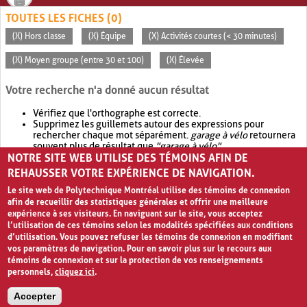
TOUTES LES FICHES (0)
(X) Hors classe
(X) Équipe
(X) Activités courtes (< 30 minutes)
(X) Moyen groupe (entre 30 et 100)
(X) Élevée
Votre recherche n'a donné aucun résultat
Vérifiez que l'orthographe est correcte.
Supprimez les guillemets autour des expressions pour
rechercher chaque mot séparément.
garage à vélo
retournera
souvent plus de résultat que
"garage à vélo"
.
NOTRE SITE WEB UTILISE DES TÉMOINS AFIN DE
Envisagez d'élargir votre recherche avec
OR
.
garage OR vélo
retournera souvent plus de résultat que
garage à vélo
.
REHAUSSER VOTRE EXPÉRIENCE DE NAVIGATION.
Le site web de Polytechnique Montréal utilise des témoins de connexion
afin de recueillir des statistiques générales et offrir une meilleure
expérience à ses visiteurs. En naviguant sur le site, vous acceptez
l’utilisation de ces témoins selon les modalités spécifiées aux conditions
d’utilisation. Vous pouvez refuser les témoins de connexion en modifiant
vos paramètres de navigation. Pour en savoir plus sur le recours aux
témoins de connexion et sur la protection de vos renseignements
personnels,
cliquez ici
.
Avis de confidentialité et conditions d’utilisation
Accepter