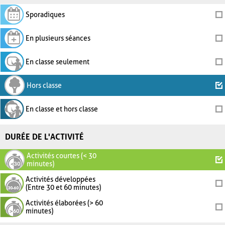
Sporadiques
En plusieurs séances
En classe seulement
Hors classe
En classe et hors classe
DURÉE DE L'ACTIVITÉ
Activités courtes (< 30
minutes)
Activités développées
(Entre 30 et 60 minutes)
Activités élaborées (> 60
minutes)