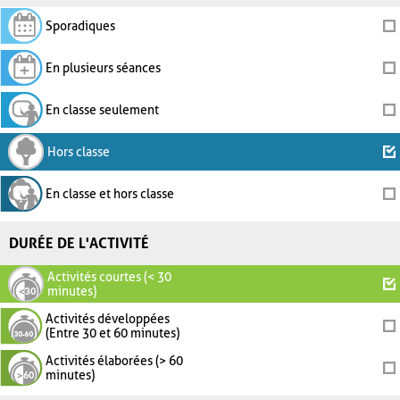
Sporadiques
En plusieurs séances
En classe seulement
Hors classe
En classe et hors classe
DURÉE DE L'ACTIVITÉ
Activités courtes (< 30
minutes)
Activités développées
(Entre 30 et 60 minutes)
Activités élaborées (> 60
minutes)