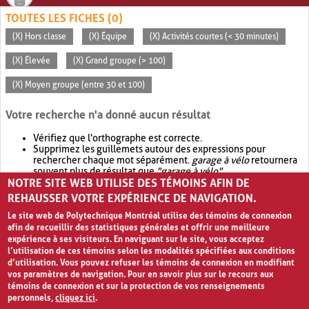
TOUTES LES FICHES (0)
(X) Hors classe
(X) Équipe
(X) Activités courtes (< 30 minutes)
(X) Élevée
(X) Grand groupe (> 100)
(X) Moyen groupe (entre 30 et 100)
Votre recherche n'a donné aucun résultat
Vérifiez que l'orthographe est correcte.
Supprimez les guillemets autour des expressions pour
rechercher chaque mot séparément.
garage à vélo
retournera
souvent plus de résultat que
"garage à vélo"
.
NOTRE SITE WEB UTILISE DES TÉMOINS AFIN DE
Envisagez d'élargir votre recherche avec
OR
.
garage OR vélo
retournera souvent plus de résultat que
garage à vélo
.
REHAUSSER VOTRE EXPÉRIENCE DE NAVIGATION.
Le site web de Polytechnique Montréal utilise des témoins de connexion
afin de recueillir des statistiques générales et offrir une meilleure
expérience à ses visiteurs. En naviguant sur le site, vous acceptez
l’utilisation de ces témoins selon les modalités spécifiées aux conditions
d’utilisation. Vous pouvez refuser les témoins de connexion en modifiant
vos paramètres de navigation. Pour en savoir plus sur le recours aux
témoins de connexion et sur la protection de vos renseignements
personnels,
cliquez ici
.
Avis de confidentialité et conditions d’utilisation