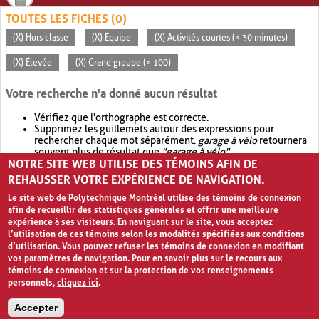
TOUTES LES FICHES (0)
(X) Hors classe
(X) Équipe
(X) Activités courtes (< 30 minutes)
(X) Élevée
(X) Grand groupe (> 100)
Votre recherche n'a donné aucun résultat
Vérifiez que l'orthographe est correcte.
Supprimez les guillemets autour des expressions pour
rechercher chaque mot séparément.
garage à vélo
retournera
souvent plus de résultat que
"garage à vélo"
.
NOTRE SITE WEB UTILISE DES TÉMOINS AFIN DE
Envisagez d'élargir votre recherche avec
OR
.
garage OR vélo
retournera souvent plus de résultat que
garage à vélo
.
REHAUSSER VOTRE EXPÉRIENCE DE NAVIGATION.
Le site web de Polytechnique Montréal utilise des témoins de connexion
afin de recueillir des statistiques générales et offrir une meilleure
expérience à ses visiteurs. En naviguant sur le site, vous acceptez
l’utilisation de ces témoins selon les modalités spécifiées aux conditions
d’utilisation. Vous pouvez refuser les témoins de connexion en modifiant
vos paramètres de navigation. Pour en savoir plus sur le recours aux
témoins de connexion et sur la protection de vos renseignements
personnels,
cliquez ici
.
Avis de confidentialité et conditions d’utilisation
Accepter