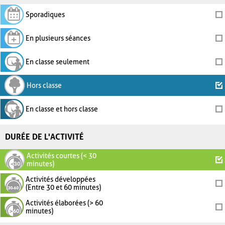
Sporadiques
En plusieurs séances
En classe seulement
Hors classe
En classe et hors classe
DURÉE DE L'ACTIVITÉ
Activités courtes (< 30
minutes)
Activités développées
(Entre 30 et 60 minutes)
Activités élaborées (> 60
minutes)