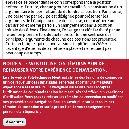
élèves de se placer dans le coin correspondant à la position
défendue. Ensuite, chaque groupe travaille à la construction d'un
argumentaire lui permettant de défendre sa position. Par la suite,
une personne par équipe est désignée pour présenter les
arguments de l'équipe au reste de la classe, ce qui génère une
discussion et même parfois un changement dans la position
initiale des élèves. Finalement, l'enseignant clôt l'activité par un
retour en plénière lors duquel il présente une synthèse des
principaux arguments de chacune des positions est présentée.
Cette technique, qui est une version simplifiée du
Débat
, a
l'avantage d'être facile à mettre en place et ne requiert pas
beaucoup de temps.
Opinion (8)
Analyse critique (12)
Échanges (13)
NOTRE SITE WEB UTILISE DES TÉMOINS AFIN DE
REHAUSSER VOTRE EXPÉRIENCE DE NAVIGATION.
Le site web de Polytechnique Montréal utilise des témoins de connexion
afin de recueillir des statistiques générales et offrir une meilleure
expérience à ses visiteurs. En naviguant sur le site, vous acceptez
l’utilisation de ces témoins selon les modalités spécifiées aux conditions
d’utilisation. Vous pouvez refuser les témoins de connexion en modifiant
vos paramètres de navigation. Pour en savoir plus sur le recours aux
témoins de connexion et sur la protection de vos renseignements
personnels,
cliquez ici
.
Avis de confidentialité et conditions d’utilisation
Accepter