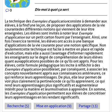
Dis-moi à quoi ça sert
0
La technique des
Exemples d'application
consiste à demander aux
élèves, à la fin d'une leçon, de proposer des applications de la vie
courante des différentes notions qui viennent de leur être
enseignées. Les élèves sont invités à noter leur
Exemple
d'application
sur un petit carton fourni par l'enseignant. Ainsi, une
fois l'exercice terminé, les élèves ont accès à une banque
d'applications de la vie courante pour une notion spécifique. Non
seulement cette technique est facile à mettre en place et rapide
d'exécution, mais elle a aussi l'avantage d'informer rapidement
les enseignants sur le degré de compréhension de leurs élèves
quant aux applications possibles de ce qu'ils ont appris. Pour les
élèves, cette formule pédagogique les incite à réfléchir à des
Exemples d'application
possibles et, par conséquent, à associer les
concepts nouvellement appris aux connaissances antérieures, ce
qui renforce leurs apprentissages. De plus, elle leur permet de
voir plus clairement la pertinence de ce qu'ils apprennent, ce qui
rend leurs apprentissages plus significatifs et augmente leur
intérêt pour la matière et leur motivation à apprendre. En somme,
les
Exemples d'application
permettent aux élèves de concrétiser
leurs apprentissages en les rendant significatifs.
Recherche (5)
Mise en application (9)
Partage (13)