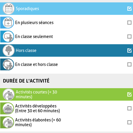
Sporadiques
En plusieurs séances
En classe seulement
Hors classe
En classe et hors classe
DURÉE DE L'ACTIVITÉ
Activités courtes (< 30
minutes)
Activités développées
(Entre 30 et 60 minutes)
Activités élaborées (> 60
minutes)