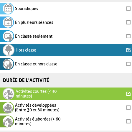
Sporadiques
En plusieurs séances
En classe seulement
Hors classe
En classe et hors classe
DURÉE DE L'ACTIVITÉ
Activités courtes (< 30
minutes)
Activités développées
(Entre 30 et 60 minutes)
Activités élaborées (> 60
minutes)