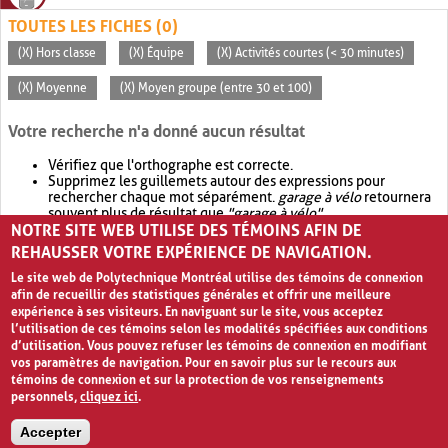
TOUTES LES FICHES (0)
(X) Hors classe
(X) Équipe
(X) Activités courtes (< 30 minutes)
(X) Moyenne
(X) Moyen groupe (entre 30 et 100)
Votre recherche n'a donné aucun résultat
Vérifiez que l'orthographe est correcte.
Supprimez les guillemets autour des expressions pour
rechercher chaque mot séparément.
garage à vélo
retournera
souvent plus de résultat que
"garage à vélo"
.
NOTRE SITE WEB UTILISE DES TÉMOINS AFIN DE
Envisagez d'élargir votre recherche avec
OR
.
garage OR vélo
retournera souvent plus de résultat que
garage à vélo
.
REHAUSSER VOTRE EXPÉRIENCE DE NAVIGATION.
Le site web de Polytechnique Montréal utilise des témoins de connexion
afin de recueillir des statistiques générales et offrir une meilleure
expérience à ses visiteurs. En naviguant sur le site, vous acceptez
l’utilisation de ces témoins selon les modalités spécifiées aux conditions
d’utilisation. Vous pouvez refuser les témoins de connexion en modifiant
vos paramètres de navigation. Pour en savoir plus sur le recours aux
témoins de connexion et sur la protection de vos renseignements
personnels,
cliquez ici
.
Avis de confidentialité et conditions d’utilisation
Accepter