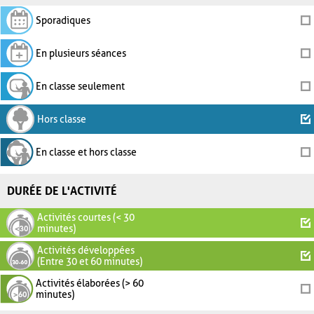
Sporadiques
En plusieurs séances
En classe seulement
Hors classe
En classe et hors classe
DURÉE DE L'ACTIVITÉ
Activités courtes (< 30
minutes)
Activités développées
(Entre 30 et 60 minutes)
Activités élaborées (> 60
minutes)