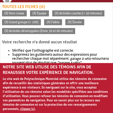
TOUTES LES FICHES (0)
(X) Hors classe
(X) Équipe
(X) Activités courtes (< 30 minutes)
(X) Grand groupe (> 100)
(X) Faible
(X) Élevée
(X) Activités développées (Entre 30 et 60 minutes)
Votre recherche n'a donné aucun résultat
Vérifiez que l'orthographe est correcte.
Supprimez les guillemets autour des expressions pour
rechercher chaque mot séparément.
garage à vélo
retournera
souvent plus de résultat que
"garage à vélo"
.
NOTRE SITE WEB UTILISE DES TÉMOINS AFIN DE
Envisagez d'élargir votre recherche avec
OR
.
garage OR vélo
retournera souvent plus de résultat que
garage à vélo
.
REHAUSSER VOTRE EXPÉRIENCE DE NAVIGATION.
Le site web de Polytechnique Montréal utilise des témoins de connexion
afin de recueillir des statistiques générales et offrir une meilleure
expérience à ses visiteurs. En naviguant sur le site, vous acceptez
l’utilisation de ces témoins selon les modalités spécifiées aux conditions
d’utilisation. Vous pouvez refuser les témoins de connexion en modifiant
vos paramètres de navigation. Pour en savoir plus sur le recours aux
témoins de connexion et sur la protection de vos renseignements
personnels,
cliquez ici
.
Avis de confidentialité et conditions d’utilisation