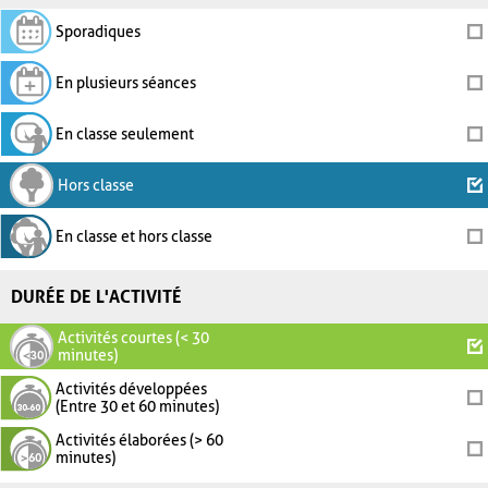
Sporadiques
En plusieurs séances
En classe seulement
Hors classe
En classe et hors classe
DURÉE DE L'ACTIVITÉ
Activités courtes (< 30
minutes)
Activités développées
(Entre 30 et 60 minutes)
Activités élaborées (> 60
minutes)