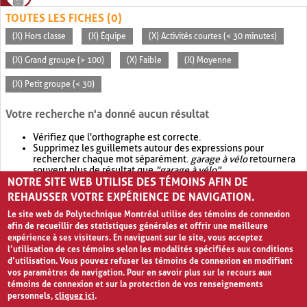
TOUTES LES FICHES (0)
(X) Hors classe
(X) Équipe
(X) Activités courtes (< 30 minutes)
(X) Grand groupe (> 100)
(X) Faible
(X) Moyenne
(X) Petit groupe (< 30)
Votre recherche n'a donné aucun résultat
Vérifiez que l'orthographe est correcte.
Supprimez les guillemets autour des expressions pour
rechercher chaque mot séparément.
garage à vélo
retournera
souvent plus de résultat que
"garage à vélo"
.
NOTRE SITE WEB UTILISE DES TÉMOINS AFIN DE
Envisagez d'élargir votre recherche avec
OR
.
garage OR vélo
retournera souvent plus de résultat que
garage à vélo
.
REHAUSSER VOTRE EXPÉRIENCE DE NAVIGATION.
Le site web de Polytechnique Montréal utilise des témoins de connexion
afin de recueillir des statistiques générales et offrir une meilleure
expérience à ses visiteurs. En naviguant sur le site, vous acceptez
l’utilisation de ces témoins selon les modalités spécifiées aux conditions
d’utilisation. Vous pouvez refuser les témoins de connexion en modifiant
vos paramètres de navigation. Pour en savoir plus sur le recours aux
témoins de connexion et sur la protection de vos renseignements
personnels,
cliquez ici
.
Avis de confidentialité et conditions d’utilisation