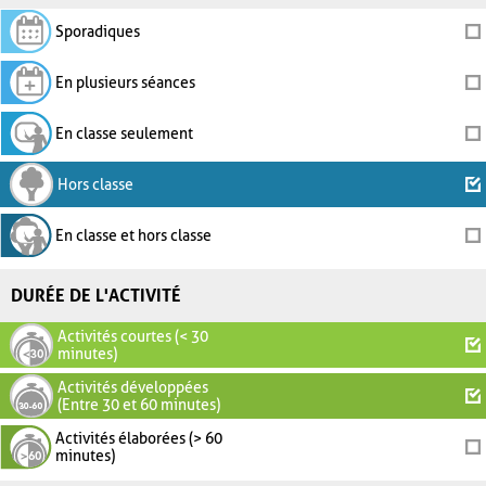
Sporadiques
En plusieurs séances
En classe seulement
Hors classe
En classe et hors classe
DURÉE DE L'ACTIVITÉ
Activités courtes (< 30
minutes)
Activités développées
(Entre 30 et 60 minutes)
Activités élaborées (> 60
minutes)