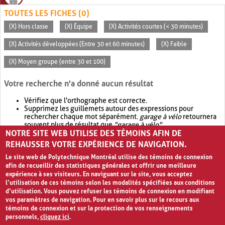
TOUTES LES FICHES (0)
(X) Hors classe
(X) Équipe
(X) Activités courtes (< 30 minutes)
(X) Activités développées (Entre 30 et 60 minutes)
(X) Faible
(X) Moyen groupe (entre 30 et 100)
Votre recherche n'a donné aucun résultat
Vérifiez que l'orthographe est correcte.
Supprimez les guillemets autour des expressions pour
rechercher chaque mot séparément.
garage à vélo
retournera
souvent plus de résultat que
"garage à vélo"
.
NOTRE SITE WEB UTILISE DES TÉMOINS AFIN DE
Envisagez d'élargir votre recherche avec
OR
.
garage OR vélo
retournera souvent plus de résultat que
garage à vélo
.
REHAUSSER VOTRE EXPÉRIENCE DE NAVIGATION.
Le site web de Polytechnique Montréal utilise des témoins de connexion
afin de recueillir des statistiques générales et offrir une meilleure
expérience à ses visiteurs. En naviguant sur le site, vous acceptez
l’utilisation de ces témoins selon les modalités spécifiées aux conditions
d’utilisation. Vous pouvez refuser les témoins de connexion en modifiant
vos paramètres de navigation. Pour en savoir plus sur le recours aux
témoins de connexion et sur la protection de vos renseignements
personnels,
cliquez ici
.
Avis de confidentialité et conditions d’utilisation