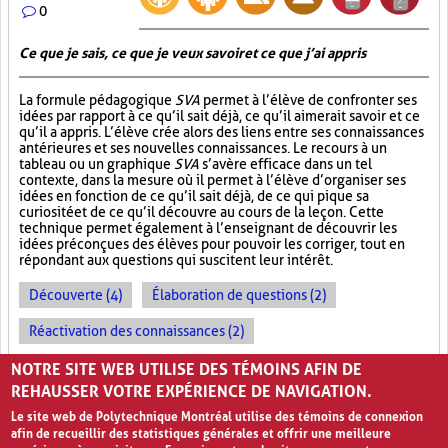
0
Ce que je sais, ce que je veux savoir et ce que j’ai appris
La formule pédagogique
SVA
permet à l’élève de confronter ses
idées par rapport à ce qu’il sait déjà, ce qu’il aimerait savoir et ce
qu’il a appris. L’élève crée alors des liens entre ses connaissances
antérieures et ses nouvelles connaissances. Le recours à un
tableau ou un graphique
SVA
s’avère efficace dans un tel
contexte, dans la mesure où il permet à l’élève d’organiser ses
idées en fonction de ce qu’il sait déjà, de ce qui pique sa
curiosité et de ce qu’il découvre au cours de la leçon. Cette
technique permet également à l’enseignant de découvrir les
idées préconçues des élèves pour pouvoir les corriger, tout en
répondant aux questions qui suscitent leur intérêt.
Découverte (4)
Élaboration de questions (2)
Réactivation des connaissances (2)
Évolution des apprentissages (2)
NOTRE SITE WEB UTILISE DES TÉMOINS AFIN DE
REHAUSSER VOTRE EXPÉRIENCE DE NAVIGATION.
Le site web de Polytechnique Montréal utilise des témoins de connexion
afin de recueillir des statistiques générales et offrir une meilleure