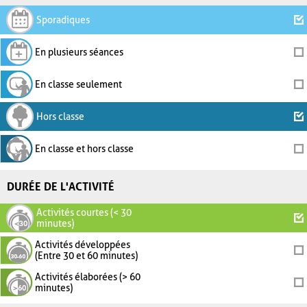
Sporadiques
En plusieurs séances
En classe seulement
Hors classe
En classe et hors classe
DURÉE DE L'ACTIVITÉ
Activités courtes (< 30
minutes)
Activités développées
(Entre 30 et 60 minutes)
Activités élaborées (> 60
minutes)