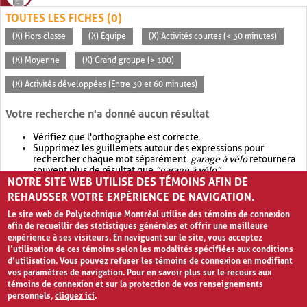
TOUTES LES FICHES (0)
(X) Hors classe
(X) Équipe
(X) Activités courtes (< 30 minutes)
(X) Moyenne
(X) Grand groupe (> 100)
(X) Activités développées (Entre 30 et 60 minutes)
Votre recherche n'a donné aucun résultat
Vérifiez que l'orthographe est correcte.
Supprimez les guillemets autour des expressions pour
rechercher chaque mot séparément.
garage à vélo
retournera
souvent plus de résultat que
"garage à vélo"
.
NOTRE SITE WEB UTILISE DES TÉMOINS AFIN DE
Envisagez d'élargir votre recherche avec
OR
.
garage OR vélo
retournera souvent plus de résultat que
garage à vélo
.
REHAUSSER VOTRE EXPÉRIENCE DE NAVIGATION.
Le site web de Polytechnique Montréal utilise des témoins de connexion
afin de recueillir des statistiques générales et offrir une meilleure
expérience à ses visiteurs. En naviguant sur le site, vous acceptez
l’utilisation de ces témoins selon les modalités spécifiées aux conditions
d’utilisation. Vous pouvez refuser les témoins de connexion en modifiant
vos paramètres de navigation. Pour en savoir plus sur le recours aux
témoins de connexion et sur la protection de vos renseignements
personnels,
cliquez ici
.
Avis de confidentialité et conditions d’utilisation