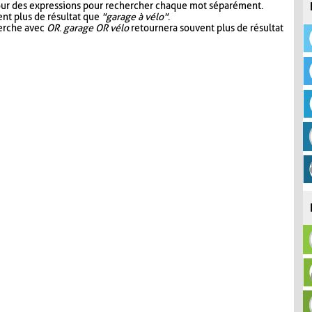
our des expressions pour rechercher chaque mot séparément.
nt plus de résultat que
"garage à vélo"
.
herche avec
OR
.
garage OR vélo
retournera souvent plus de résultat