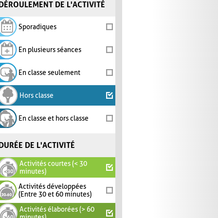
DÉROULEMENT DE L'ACTIVITÉ
Sporadiques
En plusieurs séances
En classe seulement
Hors classe
En classe et hors classe
DURÉE DE L'ACTIVITÉ
Activités courtes (< 30
minutes)
Activités développées
(Entre 30 et 60 minutes)
Activités élaborées (> 60
minutes)