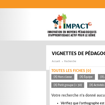
Aller au contenu principal
VIGNETTES DE PÉDAGOG
Accueil
Recherche
TOUTES LES FICHES (0)
(X) Hors classe
(X) Équipe
(X)
(X) Petit groupe (< 30)
(X) Activité
Votre recherche n'a donné aucu
Vérifiez que l'orthographe est