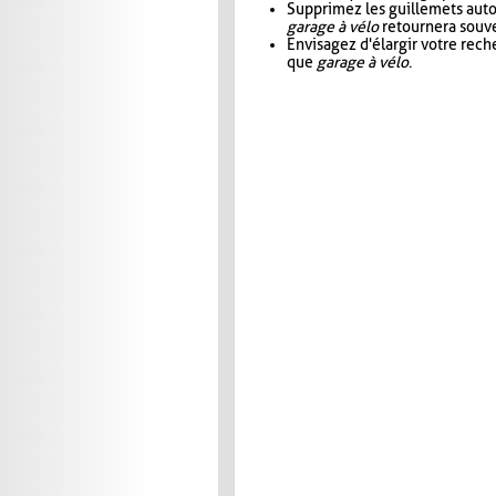
Supprimez les guillemets aut
garage à vélo
retournera souve
Envisagez d'élargir votre rec
que
garage à vélo
.