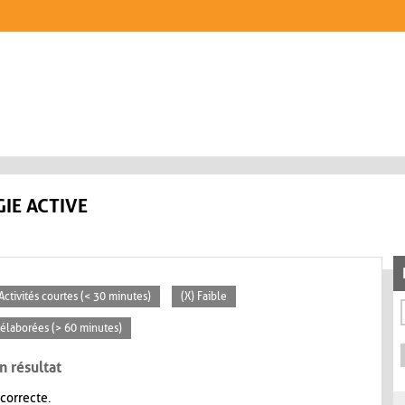
IE ACTIVE
 Activités courtes (< 30 minutes)
(X) Faible
s élaborées (> 60 minutes)
n résultat
 correcte.