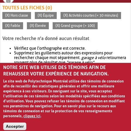
TOUTES LES FICHES (0)
(X) Hors classe
(X) Équipe
(X) Activités courtes (< 30 minutes)
(X) Faible
(X) Élevée
(X) Grand groupe (> 100)
Votre recherche n'a donné aucun résultat
Vérifiez que l'orthographe est correcte.
Supprimez les guillemets autour des expressions pour
rechercher chaque mot séparément.
garage à vélo
retournera
souvent plus de résultat que
"garage à vélo"
.
NOTRE SITE WEB UTILISE DES TÉMOINS AFIN DE
Envisagez d'élargir votre recherche avec
OR
.
garage OR vélo
retournera souvent plus de résultat que
garage à vélo
.
REHAUSSER VOTRE EXPÉRIENCE DE NAVIGATION.
Le site web de Polytechnique Montréal utilise des témoins de connexion
afin de recueillir des statistiques générales et offrir une meilleure
expérience à ses visiteurs. En naviguant sur le site, vous acceptez
l’utilisation de ces témoins selon les modalités spécifiées aux conditions
d’utilisation. Vous pouvez refuser les témoins de connexion en modifiant
vos paramètres de navigation. Pour en savoir plus sur le recours aux
témoins de connexion et sur la protection de vos renseignements
personnels,
cliquez ici
.
Avis de confidentialité et conditions d’utilisation
Accepter