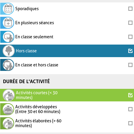
Sporadiques
En plusieurs séances
En classe seulement
Hors classe
En classe et hors classe
DURÉE DE L'ACTIVITÉ
Activités courtes (< 30
minutes)
Activités développées
(Entre 30 et 60 minutes)
Activités élaborées (> 60
minutes)