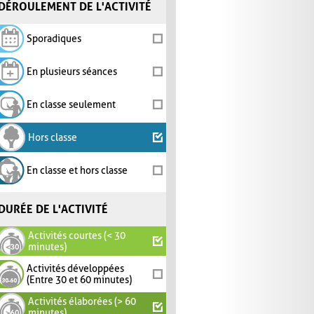
DÉROULEMENT DE L'ACTIVITÉ
Sporadiques
En plusieurs séances
En classe seulement
Hors classe
En classe et hors classe
DURÉE DE L'ACTIVITÉ
Activités courtes (< 30
minutes)
Activités développées
(Entre 30 et 60 minutes)
Activités élaborées (> 60
minutes)