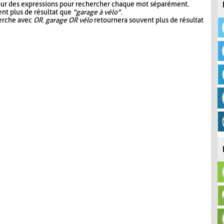
our des expressions pour rechercher chaque mot séparément.
nt plus de résultat que
"garage à vélo"
.
herche avec
OR
.
garage OR vélo
retournera souvent plus de résultat