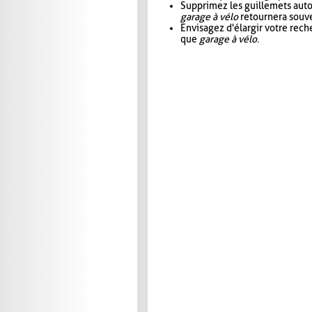
Supprimez les guillemets aut
garage à vélo
retournera souve
Envisagez d'élargir votre rec
que
garage à vélo
.