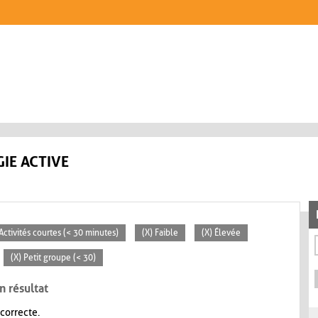
IE ACTIVE
 Activités courtes (< 30 minutes)
(X) Faible
(X) Élevée
(X) Petit groupe (< 30)
n résultat
 correcte.