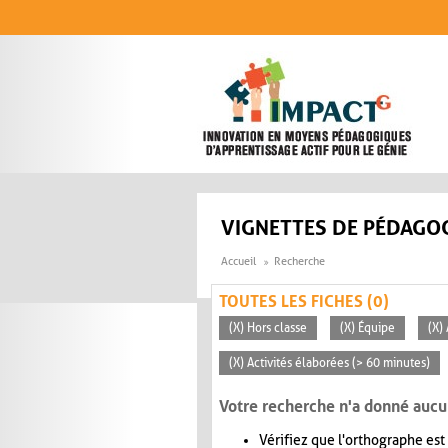
Aller au contenu principal
VIGNETTES DE PÉDAGOG
Accueil
Recherche
TOUTES LES FICHES (0)
(X) Hors classe
(X) Équipe
(X)
(X) Activités élaborées (> 60 minutes)
Votre recherche n'a donné aucu
Vérifiez que l'orthographe est