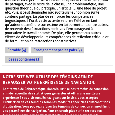
tout aussi bien permettre à l’élève occupant la
Chaise de l’auteur
de partager, avec le reste de la classe, une problématique, une
question théorique ou pratique, un article lu, une idée de projet,
etc. Puis, il peut demander aux auditeurs leur opinion sur le
contenu partagé. En plus de renforcer les compétences
linguistiques à l’oral, cette activité valorise l’élève en tant
qu’auteur et améliore son estime en lui permettant, entre autres,
de recevoir des rétroactions positives l’encourageant à
poursuivre le travail entamé. De plus, elle permet aux autres
élèves de développer leurs compétences de réflexion critique et
de formulation de rétroactions constructives.
Entraide (4)
Enseignement par les pairs (7)
Idées spontanées (3)
PAGES
NOTRE SITE WEB UTILISE DES TÉMOINS AFIN DE
1
2
›
»
REHAUSSER VOTRE EXPÉRIENCE DE NAVIGATION.
Le site web de Polytechnique Montréal utilise des témoins de connexion
afin de recueillir des statistiques générales et offrir une meilleure
expérience à ses visiteurs. En naviguant sur le site, vous acceptez
l’utilisation de ces témoins selon les modalités spécifiées aux conditions
d’utilisation. Vous pouvez refuser les témoins de connexion en modifiant
vos paramètres de navigation. Pour en savoir plus sur le recours aux