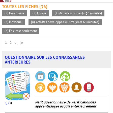
TOUTES LES FICHES (36)
(X) Hors classe
(X) Équipe
(X) Activités courtes (< 30 minutes)
(X) Individuel
(X) Activités développées (Entre 30 et 60 minutes)
(X) En classe seulement
PAGES
1
2
›
»
QUESTIONNAIRE SUR LES CONNAISSANCES
ANTÉRIEURES
Petit questionnaire de vérification des
0
apprentissages acquis antérieurement