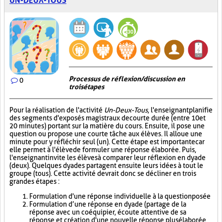
UN-DEUX-TOUS
Processus de réflexion/discussion en
0
trois étapes
Pour la réalisation de l'activité
Un-Deux-Tous
, l'enseignant planifie
des segments d'exposés magistraux de courte durée (entre 10 et
20 minutes) portant sur la matière du cours. Ensuite, il pose une
question ou propose une courte tâche aux élèves. Il alloue une
minute pour y réfléchir seul (un). Cette étape est importante car
elle permet à l'élève de formuler une réponse élaborée. Puis,
l'enseignant invite les élèves à comparer leur réflexion en dyade
(deux). Quelques dyades partagent ensuite leurs idées à tout le
groupe (tous). Cette activité devrait donc se décliner en trois
grandes étapes :
Formulation d'une réponse individuelle à la question posée
Formulation d’une réponse en dyade (partage de la
réponse avec un coéquipier, écoute attentive de sa
réponse et création d'une nouvelle réponse plus élaborée