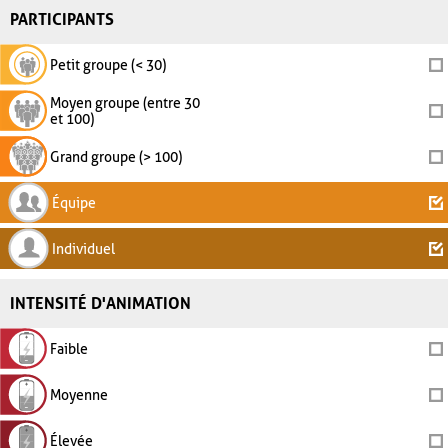
PARTICIPANTS
Petit groupe (< 30)
Moyen groupe (entre 30
et 100)
Grand groupe (> 100)
Équipe
Individuel
INTENSITÉ D'ANIMATION
Faible
Moyenne
Élevée