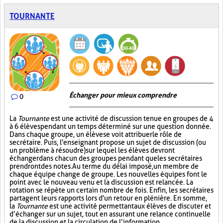
TOURNANTE
Échanger pour mieux comprendre
0
La
Tournante
est une activité de discussion tenue en groupes de 4
à 6 élèves pendant un temps déterminé sur une question donnée.
Dans chaque groupe, un élève se voit attribuer le rôle de
secrétaire. Puis, l'enseignant propose un sujet de discussion (ou
un problème à résoudre) sur lequel les élèves devront
échanger dans chacun des groupes pendant que les secrétaires
prendront des notes. Au terme du délai imposé, un membre de
chaque équipe change de groupe. Les nouvelles équipes font le
point avec le nouveau venu et la discussion est relancée. La
rotation se répète un certain nombre de fois. Enfin, les secrétaires
partagent leurs rapports lors d'un retour en plénière. En somme,
la
Tournante
est une activité permettant aux élèves de discuter et
d’échanger sur un sujet, tout en assurant une relance continuelle
de la discussion et la circulation de l’information.