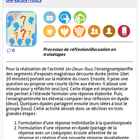
UN-DEUX-TOUS
Processus de réflexion/discussion en
0
trois étapes
Pour la réalisation de l'activité
Un-Deux-Tous
, l'enseignant planifie
des segments d'exposés magistraux de courte durée (entre 10 et
20 minutes) portant sur la matière du cours. Ensuite, il pose une
question ou propose une courte tâche aux élèves. Il alloue une
minute pour y réfléchir seul (un). Cette étape est importante car
elle permet à l'élève de formuler une réponse élaborée. Puis,
l'enseignant invite les élèves à comparer leur réflexion en dyade
(deux). Quelques dyades partagent ensuite leurs idées à tout le
groupe (tous). Cette activité devrait donc se décliner en trois
grandes étapes :
Formulation d'une réponse individuelle à la question posée
Formulation d’une réponse en dyade (partage de la
réponse avec un coéquipier, écoute attentive de sa
réponse et création d'une nouvelle réponse plus élaborée