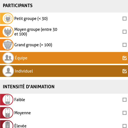
PARTICIPANTS
Petit groupe (< 30)
Moyen groupe (entre 30
et 100)
Grand groupe (> 100)
Équipe
Individuel
INTENSITÉ D'ANIMATION
Faible
Moyenne
Élevée