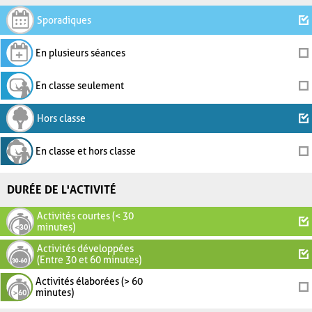
Sporadiques
En plusieurs séances
En classe seulement
Hors classe
En classe et hors classe
DURÉE DE L'ACTIVITÉ
Activités courtes (< 30
minutes)
Activités développées
(Entre 30 et 60 minutes)
Activités élaborées (> 60
minutes)