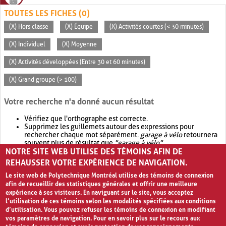
TOUTES LES FICHES (0)
(X) Hors classe
(X) Équipe
(X) Activités courtes (< 30 minutes)
(X) Individuel
(X) Moyenne
(X) Activités développées (Entre 30 et 60 minutes)
(X) Grand groupe (> 100)
Votre recherche n'a donné aucun résultat
Vérifiez que l'orthographe est correcte.
Supprimez les guillemets autour des expressions pour
rechercher chaque mot séparément.
garage à vélo
retournera
souvent plus de résultat que
"garage à vélo"
.
NOTRE SITE WEB UTILISE DES TÉMOINS AFIN DE
Envisagez d'élargir votre recherche avec
OR
.
garage OR vélo
retournera souvent plus de résultat que
garage à vélo
.
REHAUSSER VOTRE EXPÉRIENCE DE NAVIGATION.
Le site web de Polytechnique Montréal utilise des témoins de connexion
afin de recueillir des statistiques générales et offrir une meilleure
expérience à ses visiteurs. En naviguant sur le site, vous acceptez
l’utilisation de ces témoins selon les modalités spécifiées aux conditions
d’utilisation. Vous pouvez refuser les témoins de connexion en modifiant
vos paramètres de navigation. Pour en savoir plus sur le recours aux