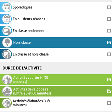
Sporadiques
En plusieurs séances
En classe seulement
Hors classe
En classe et hors classe
DURÉE DE L'ACTIVITÉ
Activités courtes (< 30
minutes)
Activités développées
(Entre 30 et 60 minutes)
Activités élaborées (> 60
minutes)