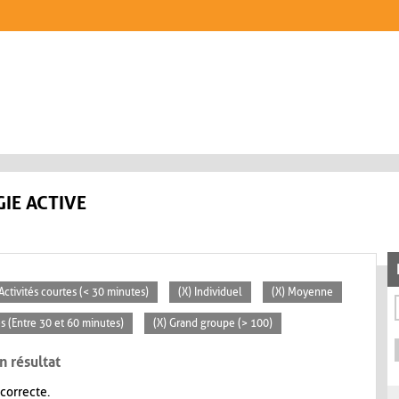
IE ACTIVE
 Activités courtes (< 30 minutes)
(X) Individuel
(X) Moyenne
s (Entre 30 et 60 minutes)
(X) Grand groupe (> 100)
n résultat
 correcte.