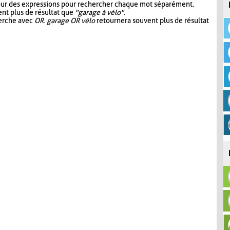
our des expressions pour rechercher chaque mot séparément.
nt plus de résultat que
"garage à vélo"
.
herche avec
OR
.
garage OR vélo
retournera souvent plus de résultat