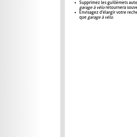
Supprimez les guillemets aut
garage à vélo
retournera souve
Envisagez d'élargir votre rec
que
garage à vélo
.