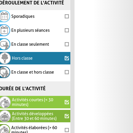
DÉROULEMENT DE L'ACTIVITÉ
Sporadiques
En plusieurs séances
En classe seulement
Hors classe
En classe et hors classe
DURÉE DE L'ACTIVITÉ
Activités courtes (< 30
minutes)
Activités développées
(Entre 30 et 60 minutes)
Activités élaborées (> 60
minutes)