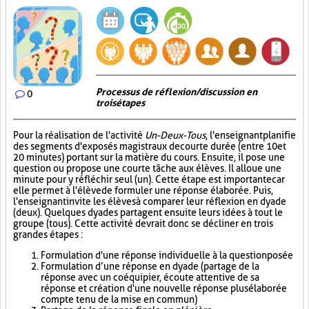
Processus de réflexion/discussion en
0
trois étapes
Pour la réalisation de l'activité
Un-Deux-Tous
, l'enseignant planifie
des segments d'exposés magistraux de courte durée (entre 10 et
20 minutes) portant sur la matière du cours. Ensuite, il pose une
question ou propose une courte tâche aux élèves. Il alloue une
minute pour y réfléchir seul (un). Cette étape est importante car
elle permet à l'élève de formuler une réponse élaborée. Puis,
l'enseignant invite les élèves à comparer leur réflexion en dyade
(deux). Quelques dyades partagent ensuite leurs idées à tout le
groupe (tous). Cette activité devrait donc se décliner en trois
grandes étapes :
Formulation d'une réponse individuelle à la question posée
Formulation d’une réponse en dyade (partage de la
réponse avec un coéquipier, écoute attentive de sa
réponse et création d'une nouvelle réponse plus élaborée
compte tenu de la mise en commun)