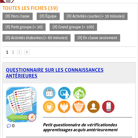
TOUTES LES FICHES (39)
(X) Hors classe
(X) Équipe
(X) Activités courtes (< 30 minutes)
(X) Petit groupe (< 30)
(X) Grand groupe (> 100)
(X) Activités élaborées (> 60 minutes)
(X) En classe seulement
PAGES
1
2
›
»
QUESTIONNAIRE SUR LES CONNAISSANCES
ANTÉRIEURES
Petit questionnaire de vérification des
0
apprentissages acquis antérieurement