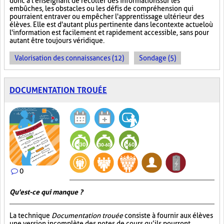
donc à l'enseignant de récolter des informations sur les
embûches, les obstacles ou les défis de compréhension qui
pourraient entraver ou empêcher l'apprentissage ultérieur des
élèves. Elle est d'autant plus pertinente dans le contexte actuel où
l'information est facilement et rapidement accessible, sans pour
autant être toujours véridique.
Valorisation des connaissances (12)
Sondage (5)
DOCUMENTATION TROUÉE
0
Qu'est-ce qui manque ?
La technique
Documentation trouée
consiste à fournir aux élèves
une version incomplète des notes de cours qu’ils pourront