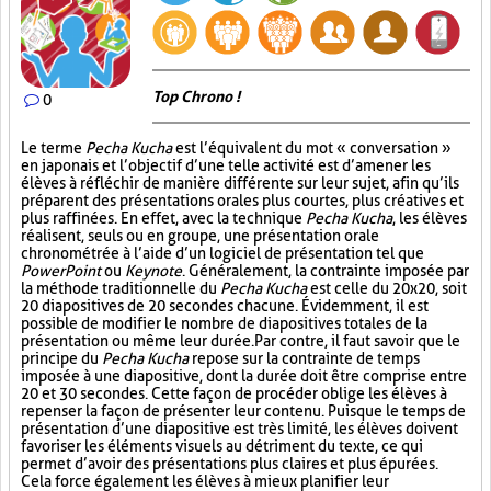
Top Chrono !
0
Le terme
Pecha Kucha
est l’équivalent du mot « conversation »
en japonais et l’objectif d’une telle activité est d’amener les
élèves à réfléchir de manière différente sur leur sujet, afin qu’ils
préparent des présentations orales plus courtes, plus créatives et
plus raffinées. En effet, avec la technique
Pecha Kucha
, les élèves
réalisent, seuls ou en groupe, une présentation orale
chronométrée à l’aide d’un logiciel de présentation tel que
PowerPoint
ou
Keynote
. Généralement, la contrainte imposée par
la méthode traditionnelle du
Pecha Kucha
est celle du 20x20, soit
20 diapositives de 20 secondes chacune. Évidemment, il est
possible de modifier le nombre de diapositives totales de la
présentation ou même leur durée. Par contre, il faut savoir que le
principe du
Pecha Kucha
repose sur la contrainte de temps
imposée à une diapositive, dont la durée doit être comprise entre
20 et 30 secondes. Cette façon de procéder oblige les élèves à
repenser la façon de présenter leur contenu. Puisque le temps de
présentation d’une diapositive est très limité, les élèves doivent
favoriser les éléments visuels au détriment du texte, ce qui
permet d’avoir des présentations plus claires et plus épurées.
Cela force également les élèves à mieux planifier leur