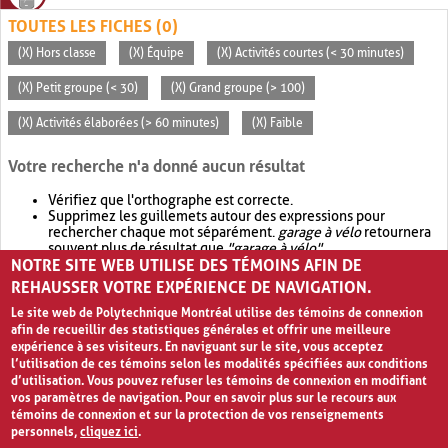
TOUTES LES FICHES (0)
(X) Hors classe
(X) Équipe
(X) Activités courtes (< 30 minutes)
(X) Petit groupe (< 30)
(X) Grand groupe (> 100)
(X) Activités élaborées (> 60 minutes)
(X) Faible
Votre recherche n'a donné aucun résultat
Vérifiez que l'orthographe est correcte.
Supprimez les guillemets autour des expressions pour
rechercher chaque mot séparément.
garage à vélo
retournera
souvent plus de résultat que
"garage à vélo"
.
NOTRE SITE WEB UTILISE DES TÉMOINS AFIN DE
Envisagez d'élargir votre recherche avec
OR
.
garage OR vélo
retournera souvent plus de résultat que
garage à vélo
.
REHAUSSER VOTRE EXPÉRIENCE DE NAVIGATION.
Le site web de Polytechnique Montréal utilise des témoins de connexion
afin de recueillir des statistiques générales et offrir une meilleure
expérience à ses visiteurs. En naviguant sur le site, vous acceptez
l’utilisation de ces témoins selon les modalités spécifiées aux conditions
d’utilisation. Vous pouvez refuser les témoins de connexion en modifiant
vos paramètres de navigation. Pour en savoir plus sur le recours aux
témoins de connexion et sur la protection de vos renseignements
personnels,
cliquez ici
.
Avis de confidentialité et conditions d’utilisation