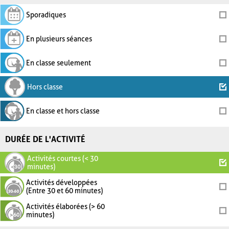
Sporadiques
En plusieurs séances
En classe seulement
Hors classe
En classe et hors classe
DURÉE DE L'ACTIVITÉ
Activités courtes (< 30
minutes)
Activités développées
(Entre 30 et 60 minutes)
Activités élaborées (> 60
minutes)