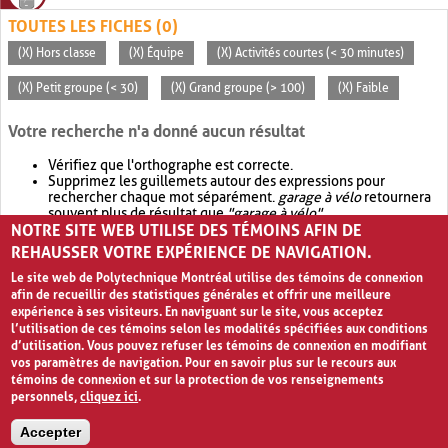
TOUTES LES FICHES (0)
(X) Hors classe
(X) Équipe
(X) Activités courtes (< 30 minutes)
(X) Petit groupe (< 30)
(X) Grand groupe (> 100)
(X) Faible
Votre recherche n'a donné aucun résultat
Vérifiez que l'orthographe est correcte.
Supprimez les guillemets autour des expressions pour
rechercher chaque mot séparément.
garage à vélo
retournera
souvent plus de résultat que
"garage à vélo"
.
NOTRE SITE WEB UTILISE DES TÉMOINS AFIN DE
Envisagez d'élargir votre recherche avec
OR
.
garage OR vélo
retournera souvent plus de résultat que
garage à vélo
.
REHAUSSER VOTRE EXPÉRIENCE DE NAVIGATION.
Le site web de Polytechnique Montréal utilise des témoins de connexion
afin de recueillir des statistiques générales et offrir une meilleure
expérience à ses visiteurs. En naviguant sur le site, vous acceptez
l’utilisation de ces témoins selon les modalités spécifiées aux conditions
d’utilisation. Vous pouvez refuser les témoins de connexion en modifiant
vos paramètres de navigation. Pour en savoir plus sur le recours aux
témoins de connexion et sur la protection de vos renseignements
personnels,
cliquez ici
.
Avis de confidentialité et conditions d’utilisation
Accepter