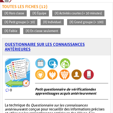
TOUTES LES FICHES (12)
(X) Hors classe
(X) Équipe
(X) Activités courtes (< 30 minutes)
(X) Petit groupe (< 30)
(X) Individuel
(X) Grand groupe (> 100)
(X) Faible
(X) En classe seulement
QUESTIONNAIRE SUR LES CONNAISSANCES
ANTÉRIEURES
Petit questionnaire de vérification des
0
apprentissages acquis antérieurement
La technique du
Questionnaire sur les connaissances
antérieures
est conçue pour recueillir des informations précises