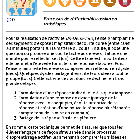
Processus de réflexion/discussion en
0
trois étapes
Pour la réalisation de l'activité
Un-Deux-Tous
, l'enseignant planifie
des segments d'exposés magistraux de courte durée (entre 10 et
20 minutes) portant sur la matière du cours. Ensuite, il pose une
question ou propose une courte tâche aux élèves. Il alloue une
minute pour y réfléchir seul (un). Cette étape est importante car
elle permet à l'élève de formuler une réponse élaborée. Puis,
l'enseignant invite les élèves à comparer leur réflexion en dyade
(deux). Quelques dyades partagent ensuite leurs idées à tout le
groupe (tous). Cette activité devrait donc se décliner en trois
grandes étapes :
Formulation d'une réponse individuelle à la question posée
Formulation d’une réponse en dyade (partage de la
réponse avec un coéquipier, écoute attentive de sa
réponse et création d'une nouvelle réponse plus élaborée
compte tenu de la mise en commun)
Partage de la réponse finale en plénière
En somme, cette technique permet de s'assurer que tous les
élèves s'engagent de façon simultanée dans le processus
d'apprentissage actif en les amenant à comparer leurs idées et