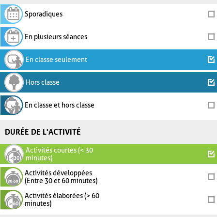
Sporadiques
En plusieurs séances
En classe seulement
Hors classe
En classe et hors classe
DURÉE DE L'ACTIVITÉ
Activités courtes (< 30
minutes)
Activités développées
(Entre 30 et 60 minutes)
Activités élaborées (> 60
minutes)