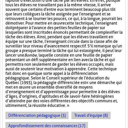
rapidité d'exécution d'une tâche par les élèves. En effet, puisque
tous les élèves ne travaillent pas à la même vitesse, il arrive
souvent que certains d'entre eux terminent beaucoup plus tôt
que leurs collègues la tâche assignée par l'enseignant et se
retrouvent à se tourner les pouces, ce qui, à la longue, pourrait les
démotiver. Pour mettre en œuvre cette technique, l'enseignant
doit préparer à l'avance des petites feuilles de papier sur
lesquelles sont inscrits des énoncés permettant de complexifier la
tâche des élèves. Ainsi, pendant que les élèves travaillent en
équipe sur une tâche, l'enseignant circule dans la classe afin de
surveiller leur niveau d'avancement respectif. S'il remarque qu'un
groupe a presque terminé la tâche qui lui est assignée, il peut leur
lancer une
Bombe
, laquelle consiste en une feuille de papier
présentant un défi supplémentaire en lien avec la tâche et qui
permettra non seulement de garder les élèves occupés, mais
aussi de soutenir leur motivation à apprendre. Cette technique
fait donc en quelque sorte appel à la différenciation
pédagogique. Selon le Conseil supérieur de l'éducation du
Québec (1993), la pédagogie différenciée est « une démarche qui
met en œuvre un ensemble diversifié de moyens
d’enseignement et d’apprentissage pour permettre à des élèves
d’âges, d’origines, d’aptitudes et de savoir-faire hétérogènes
d’atteindre par des voies différentes des objectifs communs et,
ultimement, la réussite éducative. »
Différenciation pédagogique (3)
Travail d'équipe (8)
Approfondissement des connaissances (17)