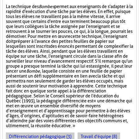
La technique des
Bombes
permet aux enseignants de s'adapter à la
rapidité d'exécution d'une tâche par les élèves. En effet, puisque
tous les élèves ne travaillent pas à la même vitesse, il arrive
souvent que certains d'entre eux terminent beaucoup plus tôt
que leurs collègues la tâche assignée par l'enseignant et se
retrouvent à se tourner les pouces, ce qui, à la longue, pourrait les
démotiver. Pour mettre en œuvre cette technique, l'enseignant
doit préparer à l'avance des petites feuilles de papier sur
lesquelles sont inscrits des énoncés permettant de complexifier la
tâche des élèves. Ainsi, pendant que les élèves travaillent en
équipe sur une tâche, l'enseignant circule dans la classe afin de
surveiller leur niveau d'avancement respectif. S'il remarque qu'un
groupe a presque terminé la tâche qui lui est assignée, il peut leur
lancer une
Bombe
, laquelle consiste en une feuille de papier
présentant un défi supplémentaire en lien avec la tâche et qui
permettra non seulement de garder les élèves occupés, mais
aussi de soutenir leur motivation à apprendre. Cette technique
fait donc en quelque sorte appel à la différenciation
pédagogique. Selon le Conseil supérieur de l'éducation du
Québec (1993), la pédagogie différenciée est « une démarche qui
met en œuvre un ensemble diversifié de moyens
d’enseignement et d’apprentissage pour permettre à des élèves
d’âges, d’origines, d’aptitudes et de savoir-faire hétérogènes
d’atteindre par des voies différentes des objectifs communs et,
ultimement, la réussite éducative. »
Différenciation pédagogique (3)
Travail d'équipe (8)