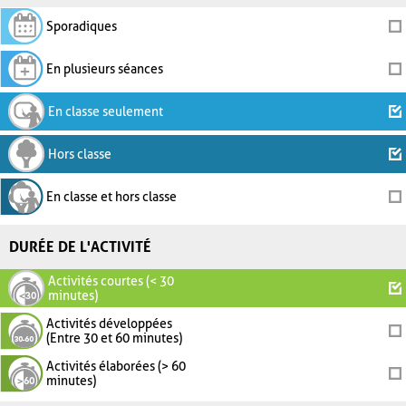
Sporadiques
En plusieurs séances
En classe seulement
Hors classe
En classe et hors classe
DURÉE DE L'ACTIVITÉ
Activités courtes (< 30
minutes)
Activités développées
(Entre 30 et 60 minutes)
Activités élaborées (> 60
minutes)