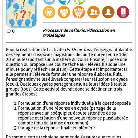
Processus de réflexion/discussion en
0
trois étapes
Pour la réalisation de l'activité
Un-Deux-Tous
, l'enseignant planifie
des segments d'exposés magistraux de courte durée (entre 10 et
20 minutes) portant sur la matière du cours. Ensuite, il pose une
question ou propose une courte tâche aux élèves. Il alloue une
minute pour y réfléchir seul (un). Cette étape est importante car
elle permet à l'élève de formuler une réponse élaborée. Puis,
l'enseignant invite les élèves à comparer leur réflexion en dyade
(deux). Quelques dyades partagent ensuite leurs idées à tout le
groupe (tous). Cette activité devrait donc se décliner en trois
grandes étapes :
Formulation d'une réponse individuelle à la question posée
Formulation d’une réponse en dyade (partage de la
réponse avec un coéquipier, écoute attentive de sa
réponse et création d'une nouvelle réponse plus élaborée
compte tenu de la mise en commun)
Partage de la réponse finale en plénière
En somme, cette technique permet de s'assurer que tous les