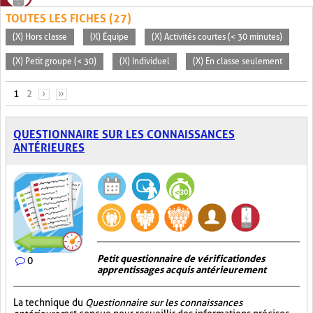
TOUTES LES FICHES (27)
(X) Hors classe
(X) Équipe
(X) Activités courtes (< 30 minutes)
(X) Petit groupe (< 30)
(X) Individuel
(X) En classe seulement
PAGES
1
2
›
»
QUESTIONNAIRE SUR LES CONNAISSANCES
ANTÉRIEURES
Petit questionnaire de vérification des
0
apprentissages acquis antérieurement
La technique du
Questionnaire sur les connaissances