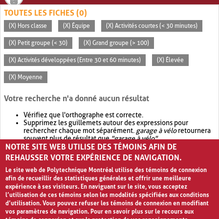
TOUTES LES FICHES (0)
(X) Hors classe
(X) Équipe
(X) Activités courtes (< 30 minutes)
(X) Petit groupe (< 30)
(X) Grand groupe (> 100)
(X) Activités développées (Entre 30 et 60 minutes)
(X) Élevée
(X) Moyenne
Votre recherche n'a donné aucun résultat
Vérifiez que l'orthographe est correcte.
Supprimez les guillemets autour des expressions pour
rechercher chaque mot séparément.
garage à vélo
retournera
souvent plus de résultat que
"garage à vélo"
.
NOTRE SITE WEB UTILISE DES TÉMOINS AFIN DE
Envisagez d'élargir votre recherche avec
OR
.
garage OR vélo
retournera souvent plus de résultat que
garage à vélo
.
REHAUSSER VOTRE EXPÉRIENCE DE NAVIGATION.
Le site web de Polytechnique Montréal utilise des témoins de connexion
afin de recueillir des statistiques générales et offrir une meilleure
expérience à ses visiteurs. En naviguant sur le site, vous acceptez
l’utilisation de ces témoins selon les modalités spécifiées aux conditions
d’utilisation. Vous pouvez refuser les témoins de connexion en modifiant
vos paramètres de navigation. Pour en savoir plus sur le recours aux