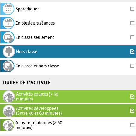
Sporadiques
En plusieurs séances
En classe seulement
Hors classe
En classe et hors classe
DURÉE DE L'ACTIVITÉ
Activités courtes (< 30
minutes)
Activités développées
(Entre 30 et 60 minutes)
Activités élaborées (> 60
minutes)