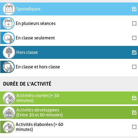
Sporadiques
En plusieurs séances
En classe seulement
Hors classe
En classe et hors classe
DURÉE DE L'ACTIVITÉ
Activités courtes (< 30
minutes)
Activités développées
(Entre 30 et 60 minutes)
Activités élaborées (> 60
minutes)