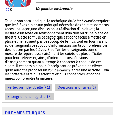
Un point m'embrouille...
0
Tel que son nom l'indique, la technique du
Point à clarifier
requiert
que les élèves ciblent un point qui nécessite des éclaircissements
après une leçon, une discussion, la réalisation d'un devoir, la
lecture d'un texte ou le visionnement d'un film ou d'une pièce de
théâtre. Cette formule pédagogique est donc facile à mettre en
place et ne requiert pas beaucoup de temps, tout en fournissant
aux enseignants beaucoup d'informations sur la compréhension
des notions par les élèves. En effet, les enseignants sont en
mesure de repérer assez aisément les sujets les plus difficiles
pour leurs élèves et, ainsi, d'orienter leurs décisions
d'enseignement quant au temps à consacrer à chacun de ces
sujets. Il est possible pour l'enseignant de prévenir les élèves
qu'ils auront à proposer un
Point à clarifier
après une activité. Cela
les incitera à être plus attentifs et plus concentrés, et donc à
mieux comprendre la matière.
Réflexion individuelle (31)
Questions anonymes (2)
Enseignement magistral (5)
DILEMMES ÉTHIQUES