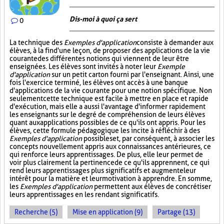
Dis-moi à quoi ça sert
0
La technique des
Exemples d'application
consiste à demander aux
élèves, à la fin d'une leçon, de proposer des applications de la vie
courante des différentes notions qui viennent de leur être
enseignées. Les élèves sont invités à noter leur
Exemple
d'application
sur un petit carton fourni par l'enseignant. Ainsi, une
fois l'exercice terminé, les élèves ont accès à une banque
d'applications de la vie courante pour une notion spécifique. Non
seulement cette technique est facile à mettre en place et rapide
d'exécution, mais elle a aussi l'avantage d'informer rapidement
les enseignants sur le degré de compréhension de leurs élèves
quant aux applications possibles de ce qu'ils ont appris. Pour les
élèves, cette formule pédagogique les incite à réfléchir à des
Exemples d'application
possibles et, par conséquent, à associer les
concepts nouvellement appris aux connaissances antérieures, ce
qui renforce leurs apprentissages. De plus, elle leur permet de
voir plus clairement la pertinence de ce qu'ils apprennent, ce qui
rend leurs apprentissages plus significatifs et augmente leur
intérêt pour la matière et leur motivation à apprendre. En somme,
les
Exemples d'application
permettent aux élèves de concrétiser
leurs apprentissages en les rendant significatifs.
Recherche (5)
Mise en application (9)
Partage (13)