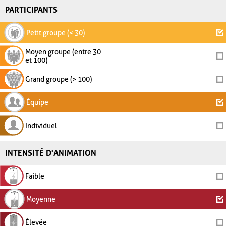
PARTICIPANTS
Petit groupe (< 30)
Moyen groupe (entre 30
et 100)
Grand groupe (> 100)
Équipe
Individuel
INTENSITÉ D'ANIMATION
Faible
Moyenne
Élevée