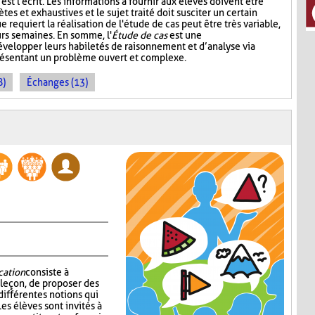
st l'écrit. Les informations à fournir aux élèves doivent être
ètes et exhaustives et le sujet traité doit susciter un certain
e requiert la réalisation de l'étude de cas peut être très variable,
urs semaines. En somme, l'
Étude de cas
est une
développer leurs habiletés de raisonnement et d’analyse via
présentant un problème ouvert et complexe.
8)
Échanges (13)
cation
consiste à
 leçon, de proposer des
 différentes notions qui
es élèves sont invités à