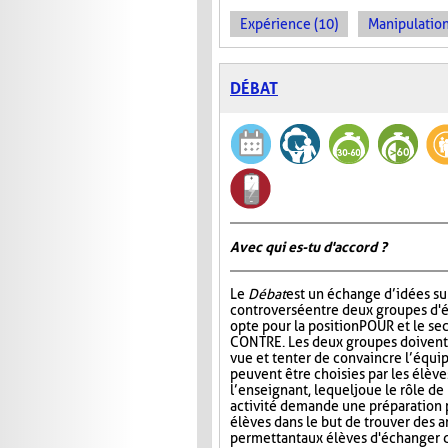
Expérience (10)
Manipulation
DÉBAT
Avec qui es-tu d'accord ?
Le
Débat
est un échange d’idées su
controversé entre deux groupes d'é
opte pour la position POUR et le se
CONTRE. Les deux groupes doivent 
vue et tenter de convaincre l’équip
peuvent être choisies par les élèv
l’enseignant, lequel joue le rôle d
activité demande une préparation p
élèves dans le but de trouver des 
permettant aux élèves d'échanger d