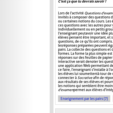
C'est ça que tu devrais savoir !
Lors de l'activité
Questions d'exam
invités à composer des questions d
ou certaines notions du cours. Les
ces questions avec les autres pour
individuellement ou en petits group
l'enseignant peut avoir une idée plu
élèves pensent être important, et s
questions, de ce qu'ils ont compris
les réponses préparées peuvent ég
pairs. La collecte des questions et
formes. La forme la plus simple es
réponses sur des feuilles de papier
interactive serait de noter les que
une application Web permettant de s
ce faire, l'enseignant s'installe à 
les élèves lui soumettent à tour de
connecter à
Socrative
afin de répon
aux résultats de ses élèves et pourr
les notions qui semblent être moin
d'examen
permet aux élèves d'intég
Enseignement par les pairs (7)