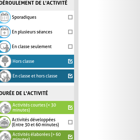
DÉROULEMENT DE L'ACTIVITÉ
Sporadiques
En plusieurs séances
En classe seulement
Hors classe
En classe et hors classe
DURÉE DE L'ACTIVITÉ
Activités courtes (< 30
minutes)
Activités développées
(Entre 30 et 60 minutes)
Activités élaborées (> 60
minutes)