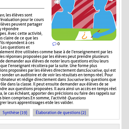
en
, les élèves sont
'évaluation pour le cours
 élèves peuvent partager
 y répondre
es. Avec cette activité,
s claire de ce que les
'ils répondent à ces
0
. Les questions et
alement être utilisées comme base à de l'enseignement par les
 des réponses proposées par les élèves peut prendre plusieurs
t de demander aux élèves de noter leurs questions et/ou leurs
 que l'enseignant récoltera par la suite. Une forme plus
stions proposées par les élèves directement dans
Socrative
, qui est
onder un auditoire et de voir les résultats en temps réel. Pour
l'ordinateur et rédige directement dans
Socrative
les questions que
 rôle dans la classe. Il peut ensuite demander aux élèves de se
dre aux questions proposées. Il aura ainsi un accès en temps réel
a, le cas échéant, apporter des précisions ou faire des rappels sur
s bien comprises. En somme, l'activité
Questions
rer leurs apprentissages et de les valider.
Synthèse (19)
Élaboration de questions (2)