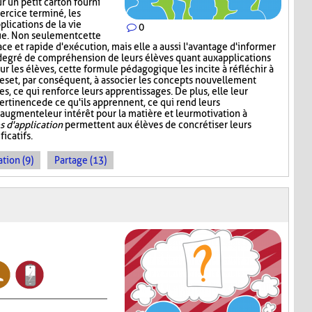
r un petit carton fourni
xercice terminé, les
lications de la vie
0
ue. Non seulement cette
ace et rapide d'exécution, mais elle a aussi l'avantage d'informer
degré de compréhension de leurs élèves quant aux applications
our les élèves, cette formule pédagogique les incite à réfléchir à
es et, par conséquent, à associer les concepts nouvellement
s, ce qui renforce leurs apprentissages. De plus, elle leur
ertinence de ce qu'ils apprennent, ce qui rend leurs
 augmente leur intérêt pour la matière et leur motivation à
 d'application
permettent aux élèves de concrétiser leurs
icatifs.
tion (9)
Partage (13)