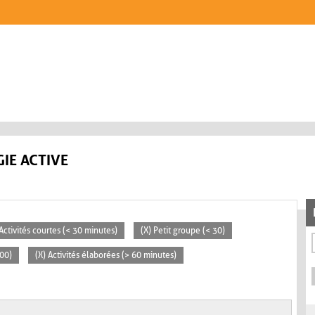
IE ACTIVE
 Activités courtes (< 30 minutes)
(X) Petit groupe (< 30)
100)
(X) Activités élaborées (> 60 minutes)