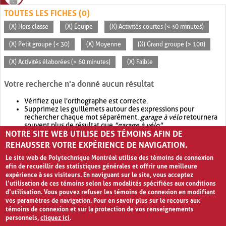
TOUTES LES FICHES (0)
(X) Hors classe
(X) Équipe
(X) Activités courtes (< 30 minutes)
(X) Petit groupe (< 30)
(X) Moyenne
(X) Grand groupe (> 100)
(X) Activités élaborées (> 60 minutes)
(X) Faible
Votre recherche n'a donné aucun résultat
Vérifiez que l'orthographe est correcte.
Supprimez les guillemets autour des expressions pour
rechercher chaque mot séparément.
garage à vélo
retournera
souvent plus de résultat que
"garage à vélo"
.
NOTRE SITE WEB UTILISE DES TÉMOINS AFIN DE
Envisagez d'élargir votre recherche avec
OR
.
garage OR vélo
retournera souvent plus de résultat que
garage à vélo
.
REHAUSSER VOTRE EXPÉRIENCE DE NAVIGATION.
Le site web de Polytechnique Montréal utilise des témoins de connexion
afin de recueillir des statistiques générales et offrir une meilleure
expérience à ses visiteurs. En naviguant sur le site, vous acceptez
l’utilisation de ces témoins selon les modalités spécifiées aux conditions
d’utilisation. Vous pouvez refuser les témoins de connexion en modifiant
vos paramètres de navigation. Pour en savoir plus sur le recours aux
témoins de connexion et sur la protection de vos renseignements
personnels,
cliquez ici
.
Avis de confidentialité et conditions d’utilisation