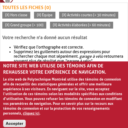
TOUTES LES FICHES (0)
(X) Hors classe
(X) Équipe
(X) Activités courtes (< 30 minutes)
(X) Grand groupe (> 100)
(X) Activités élaborées (> 60 minutes)
Votre recherche n'a donné aucun résultat
Vérifiez que l'orthographe est correcte.
Supprimez les guillemets autour des expressions pour
rechercher chaque mot séparément.
garage à vélo
retournera
souvent plus de résultat que
"garage à vélo"
.
NOTRE SITE WEB UTILISE DES TÉMOINS AFIN DE
Envisagez d'élargir votre recherche avec
OR
.
garage OR vélo
retournera souvent plus de résultat que
garage à vélo
.
REHAUSSER VOTRE EXPÉRIENCE DE NAVIGATION.
Le site web de Polytechnique Montréal utilise des témoins de connexion
afin de recueillir des statistiques générales et offrir une meilleure
expérience à ses visiteurs. En naviguant sur le site, vous acceptez
l’utilisation de ces témoins selon les modalités spécifiées aux conditions
d’utilisation. Vous pouvez refuser les témoins de connexion en modifiant
vos paramètres de navigation. Pour en savoir plus sur le recours aux
témoins de connexion et sur la protection de vos renseignements
personnels,
cliquez ici
.
Avis de confidentialité et conditions d’utilisation
Accepter