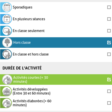
Sporadiques
En plusieurs séances
En classe seulement
Hors classe
En classe et hors classe
DURÉE DE L'ACTIVITÉ
Activités courtes (< 30
minutes)
Activités développées
(Entre 30 et 60 minutes)
Activités élaborées (> 60
minutes)