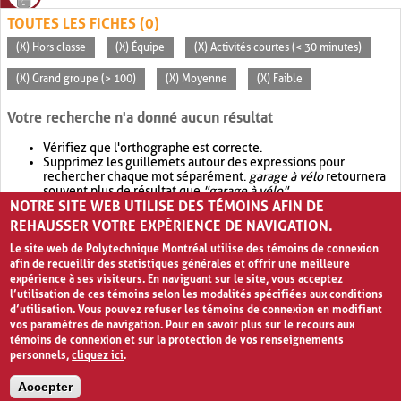
TOUTES LES FICHES (0)
(X) Hors classe
(X) Équipe
(X) Activités courtes (< 30 minutes)
(X) Grand groupe (> 100)
(X) Moyenne
(X) Faible
Votre recherche n'a donné aucun résultat
Vérifiez que l'orthographe est correcte.
Supprimez les guillemets autour des expressions pour
rechercher chaque mot séparément.
garage à vélo
retournera
souvent plus de résultat que
"garage à vélo"
.
NOTRE SITE WEB UTILISE DES TÉMOINS AFIN DE
Envisagez d'élargir votre recherche avec
OR
.
garage OR vélo
retournera souvent plus de résultat que
garage à vélo
.
REHAUSSER VOTRE EXPÉRIENCE DE NAVIGATION.
Le site web de Polytechnique Montréal utilise des témoins de connexion
afin de recueillir des statistiques générales et offrir une meilleure
expérience à ses visiteurs. En naviguant sur le site, vous acceptez
l’utilisation de ces témoins selon les modalités spécifiées aux conditions
d’utilisation. Vous pouvez refuser les témoins de connexion en modifiant
vos paramètres de navigation. Pour en savoir plus sur le recours aux
témoins de connexion et sur la protection de vos renseignements
personnels,
cliquez ici
.
Avis de confidentialité et conditions d’utilisation
Accepter